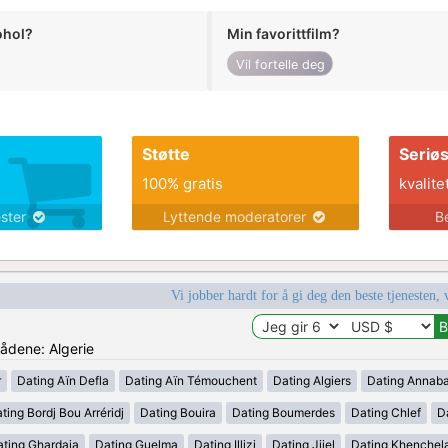
ohol?
Min favorittfilm?
Vil fortelle deg
Støtte
Seriø
100% gratis
kvalite
ester
Lyttende moderatorer
B
Vi jobber hardt for å gi deg den beste tjenesten, 
rådene: Algerie
r
Dating Aïn Defla
Dating Aïn Témouchent
Dating Algiers
Dating Annab
ting Bordj Bou Arréridj
Dating Bouira
Dating Boumerdes
Dating Chlef
D
ating Ghardaia
Dating Guelma
Dating Illizi
Dating Jijel
Dating Khenchel