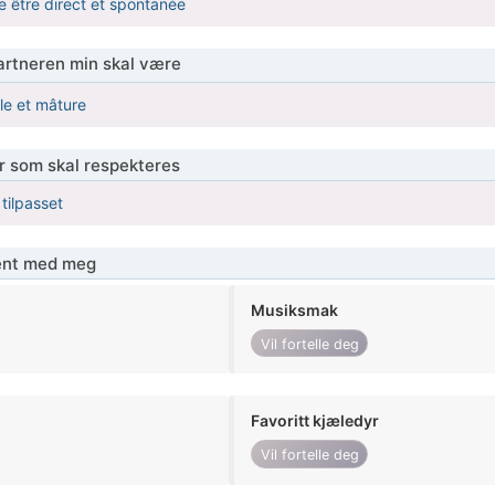
 être direct et spontanée
partneren min skal være
e et mâture
er som skal respekteres
 tilpasset
jent med meg
Musiksmak
Vil fortelle deg
Favoritt kjæledyr
Vil fortelle deg