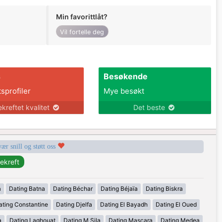
Min favorittlåt?
Vil fortelle deg
s
Besøkende
tsprofiler
Mye besøkt
ekreftet kvalitet
Det beste
vær snill og støtt oss
a
Dating Batna
Dating Béchar
Dating Béjaïa
Dating Biskra
ating Constantine
Dating Djelfa
Dating El Bayadh
Dating El Oued
a
Dating Laghouat
Dating M Sila
Dating Mascara
Dating Medea