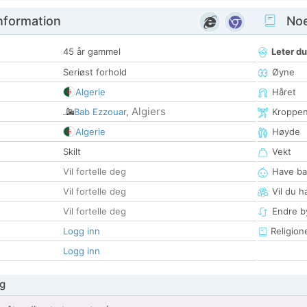
nformation
Noen
45 år gammel
Leter du
Seriøst forhold
Øyne
Algerie
Håret
Algiers
Bab Ezzouar
,
Kroppe
Algerie
Høyde
Skilt
Vekt
Vil fortelle deg
Have ba
Vil fortelle deg
Vil du h
Vil fortelle deg
Endre by
Logg inn
Religion
Logg inn
g