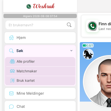
Weshrak
Algiers 2026-08-08 07:54
Finn d
Last ne
Hjem
0.8/1
Søk
Alle profiler
Matchmaker
Bruk kartet
Mine Meldinger
Chat