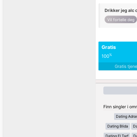
Drikker jeg alc 
Vil fortelle deg
Gratis
%
100
Gratis tjen
Finn singler i om
Dating Adra
Dating Blida
Da
Dating El Tarf
D