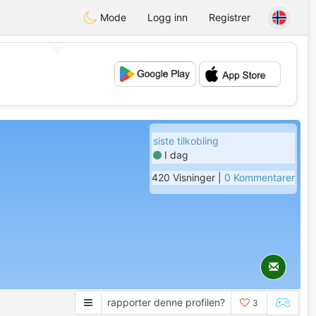
Mode
Logg inn
Registrer
💖
💕
siste tilkobling
I dag
420 Visninger |
0 Kommentarer
rapporter denne profilen?
3