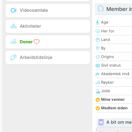
Member i
Videosamtale
Age
Aktiviteter
Her for
Land
Doner
By
Origins
Arbeidstidslinje
Sivil status
Akademisk nivå
Røyker
Jobb
Mine venner
Medlem siden
A bit om me