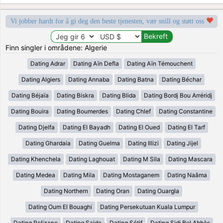
Vi jobber hardt for å gi deg den beste tjenesten, vær snill og støtt oss
Finn singler i områdene: Algerie
Dating Adrar
Dating Aïn Defla
Dating Aïn Témouchent
Dating Algiers
Dating Annaba
Dating Batna
Dating Béchar
Dating Béjaïa
Dating Biskra
Dating Blida
Dating Bordj Bou Arréridj
Dating Bouira
Dating Boumerdes
Dating Chlef
Dating Constantine
Dating Djelfa
Dating El Bayadh
Dating El Oued
Dating El Tarf
Dating Ghardaia
Dating Guelma
Dating Illizi
Dating Jijel
Dating Khenchela
Dating Laghouat
Dating M Sila
Dating Mascara
Dating Medea
Dating Mila
Dating Mostaganem
Dating Naâma
Dating Northern
Dating Oran
Dating Ouargla
Dating Oum El Bouaghi
Dating Persekutuan Kuala Lumpur
Dating Relizane
Dating Saida
Dating Sétif
Dating Sidi Bel Abbès