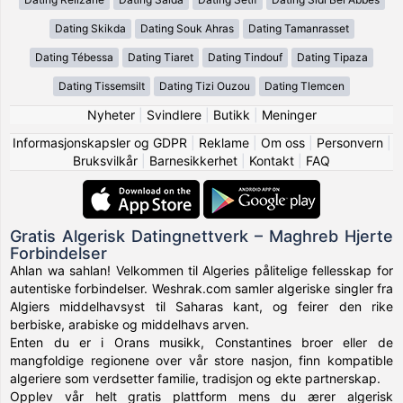
Dating Skikda
Dating Souk Ahras
Dating Tamanrasset
Dating Tébessa
Dating Tiaret
Dating Tindouf
Dating Tipaza
Dating Tissemsilt
Dating Tizi Ouzou
Dating Tlemcen
Nyheter
|
Svindlere
|
Butikk
|
Meninger
Informasjonskapsler og GDPR
|
Reklame
|
Om oss
|
Personvern
|
Bruksvilkår
|
Barnesikkerhet
|
Kontakt
|
FAQ
Gratis Algerisk Datingnettverk – Maghreb Hjerte
Forbindelser
Ahlan wa sahlan! Velkommen til Algeries pålitelige fellesskap for
autentiske forbindelser. Weshrak.com samler algeriske singler fra
Algiers middelhavsyst til Saharas kant, og feirer den rike
berbiske, arabiske og middelhavs arven.
Enten du er i Orans musikk, Constantines broer eller de
mangfoldige regionene over vår store nasjon, finn kompatible
algeriere som verdsetter familie, tradisjon og ekte partnerskap.
Opplev vår helt gratis plattform mens du ærer algerisk