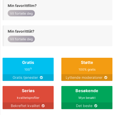
Min favorittfilm?
Vil fortelle deg
Min favorittlåt?
Vil fortelle deg
Gratis
Støtte
%
100
100% gratis
Gratis tjenester
Lyttende moderatorer
Seriøs
Besøkende
kvalitetsprofiler
Mye besøkt
Bekreftet kvalitet
Det beste