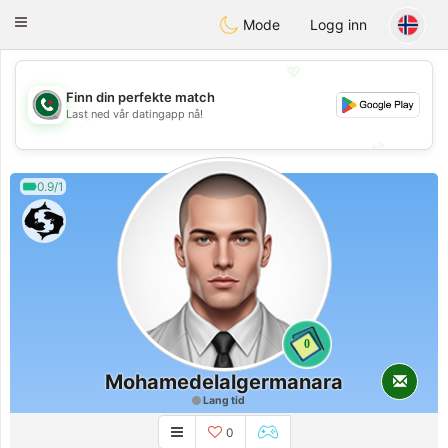
Weshrak
Toggle
Mode
Logg inn
navigation
💖
Finn din perfekte match
💖
Last ned vår datingapp nå!
💕
💕
0.9/1
0
Mohamedelalgermanara
Lang tid
0