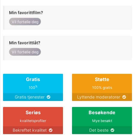
Min favorittfilm?
Vil fortelle deg
Min favorittlåt?
Vil fortelle deg
Gratis
Støtte
%
100
100% gratis
Gratis tjenester
Lyttende moderatorer
Seriøs
Besøkende
kvalitetsprofiler
Mye besøkt
Bekreftet kvalitet
Det beste