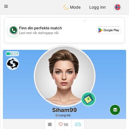
Weshrak
Toggle
Mode
Logg inn
navigation
💖
Finn din perfekte match
💖
Last ned vår datingapp nå!
💕
💕
0.7/1
0
Siham99
Lang tid
56