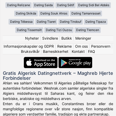
Dating Relizane
Dating Saida
Dating Sétif
Dating Sidi Bel Abbès
Dating Skikda
Dating Souk Ahras
Dating Tamanrasset
Dating Tébessa
Dating Tiaret
Dating Tindouf
Dating Tipaza
Dating Tissemsilt
Dating Tizi Ouzou
Dating Tlemcen
Nyheter
|
Svindlere
|
Butikk
|
Meninger
Informasjonskapsler og GDPR
|
Reklame
|
Om oss
|
Personvern
|
Bruksvilkår
|
Barnesikkerhet
|
Kontakt
|
FAQ
Gratis Algerisk Datingnettverk – Maghreb Hjerte
Forbindelser
Ahlan wa sahlan! Velkommen til Algeries pålitelige fellesskap for
autentiske forbindelser. Weshrak.com samler algeriske singler fra
Algiers middelhavsyst til Saharas kant, og feirer den rike
berbiske, arabiske og middelhavs arven.
Enten du er i Orans musikk, Constantines broer eller de
mangfoldige regionene over vår store nasjon, finn kompatible
algeriere som verdsetter familie, tradisjon og ekte partnerskap.