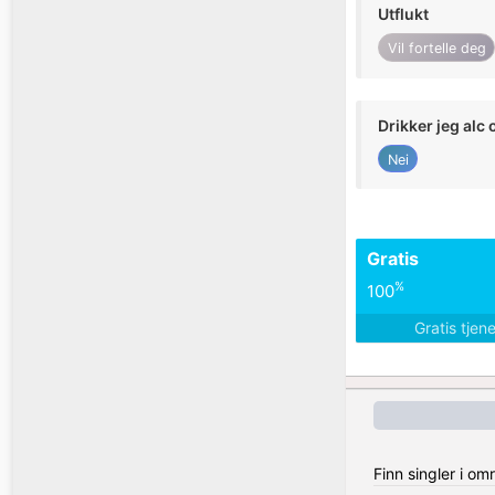
Utflukt
Vil fortelle deg
Drikker jeg alc 
Nei
Gratis
%
100
Gratis tjen
Finn singler i o