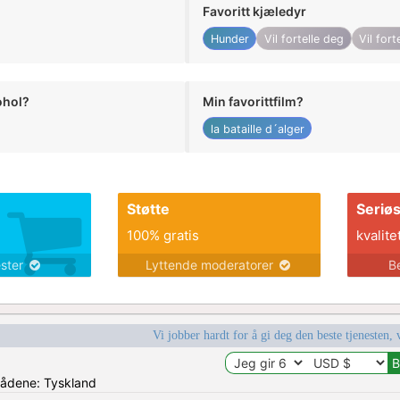
Favoritt kjæledyr
Hunder
Vil fortelle deg
Vil fort
ohol?
Min favorittfilm?
la bataille d´alger
Støtte
Seriø
100% gratis
kvalite
ester
Lyttende moderatorer
B
Vi jobber hardt for å gi deg den beste tjenesten, 
mrådene: Tyskland