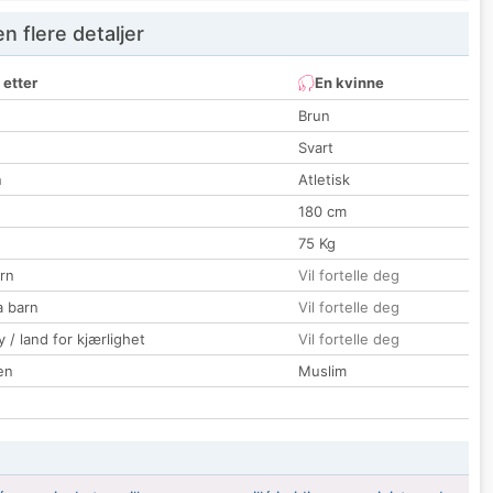
 flere detaljer
 etter
En kvinne
Brun
Svart
n
Atletisk
180 cm
75 Kg
rn
Vil fortelle deg
a barn
Vil fortelle deg
 / land for kjærlighet
Vil fortelle deg
en
Muslim