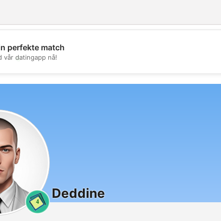
in perfekte match
💖
d vår datingapp nå!
💕
Deddine
4