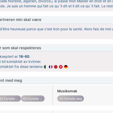
pelle Nordine, algerien, divorcé.j´ai passé mon Master en droit et en
de. Je suis un homme qui fait ce qu´il dit et il dit ce qu´il fait. Le res
partneren min skal være
 d'être heureuse parce que c'est bon pour la santé. Alors fais de moi
er som skal respekteres
kseptert er
18-60
.
 bli kontaktet av kvinner.
kontaktet fra disse landene
.
jent med meg
Musiksmak
Vil fortelle deg
Vil fortelle deg
Vil fortelle deg