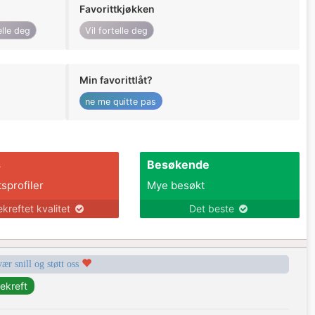
Favorittkjøkken
elle deg
Vil fortelle deg
Min favorittlåt?
ne me quitte pas
s
Besøkende
tsprofiler
Mye besøkt
ekreftet kvalitet
Det beste
vær snill og støtt oss