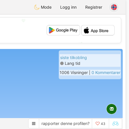
Mode
Logg inn
Registrer
💖
💕
siste tilkobling
Lang tid
1006 Visninger |
0 Kommentarer
rapporter denne profilen?
43