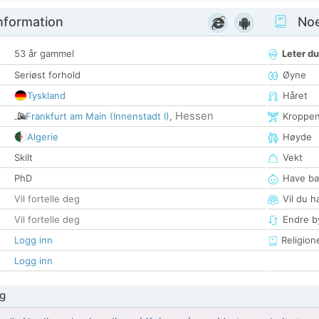
nformation
Noen
53 år gammel
Leter du
Seriøst forhold
Øyne
Tyskland
Håret
Hessen
Frankfurt am Main (Innenstadt I)
,
Kroppe
Algerie
Høyde
Skilt
Vekt
PhD
Have ba
Vil fortelle deg
Vil du h
Vil fortelle deg
Endre by
Logg inn
Religion
Logg inn
g