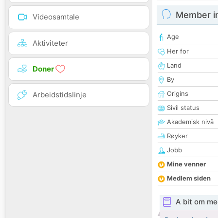
Member i
Videosamtale
Age
Aktiviteter
Her for
Land
Doner
By
Origins
Arbeidstidslinje
Sivil status
Akademisk nivå
Røyker
Jobb
Mine venner
Medlem siden
A bit om me