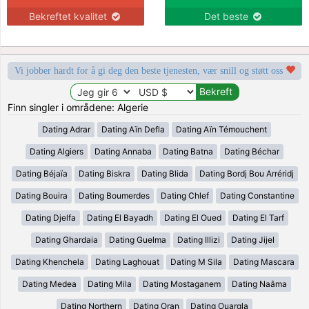
Bekreftet kvalitet
Det beste
Vi jobber hardt for å gi deg den beste tjenesten, vær snill og støtt oss
Finn singler i områdene: Algerie
Dating Adrar
Dating Aïn Defla
Dating Aïn Témouchent
Dating Algiers
Dating Annaba
Dating Batna
Dating Béchar
Dating Béjaïa
Dating Biskra
Dating Blida
Dating Bordj Bou Arréridj
Dating Bouira
Dating Boumerdes
Dating Chlef
Dating Constantine
Dating Djelfa
Dating El Bayadh
Dating El Oued
Dating El Tarf
Dating Ghardaia
Dating Guelma
Dating Illizi
Dating Jijel
Dating Khenchela
Dating Laghouat
Dating M Sila
Dating Mascara
Dating Medea
Dating Mila
Dating Mostaganem
Dating Naâma
Dating Northern
Dating Oran
Dating Ouargla