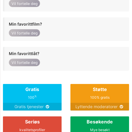
Vil fortelle deg
Min favorittfilm?
Vil fortelle deg
Min favorittlåt?
Vil fortelle deg
Gratis
Støtte
%
100
100% gratis
Gratis tjenester
Lyttende moderatorer
Seriøs
Besøkende
kvalitetsprofiler
Mye besøkt