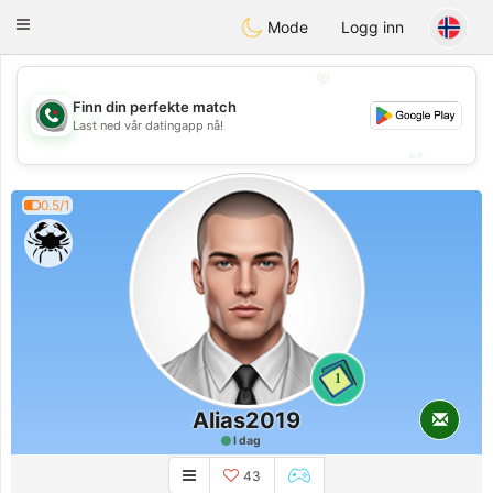
Weshrak
Toggle
Mode
Logg inn
navigation
💖
Finn din perfekte match
💖
Last ned vår datingapp nå!
💕
💕
0.5/1
1
Alias2019
I dag
43