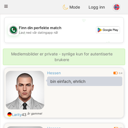
Weshrak
Toggle
Mode
Logg inn
navigation
💖
Finn din perfekte match
Last ned vår datingapp nå!
💖
💕
💕
Medlemsbilder er private - synlige kun for autentiserte
brukere
Hessen
0.4
bin einfach, ehrlich
år gammel
Larity
43