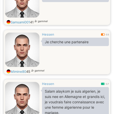
år gammel
Samsami001
41
Hessen
0.5
Je cherche une partenaire
år gammel
Mimine80
45
Hessen
0.7
Salam alaykom je suis algerien, je
suis nee en Allemagne et grandis ici,
je voudrais faire connaissance avec
une femme algerienne pour le
mariage.