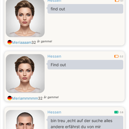
Hessen
0.1
find out
år gammel
Meriaaaam
32
Hessen
0.2
Find out
år gammel
Meriammmmm
32
Hessen
0.8
bin treu ,echt auf der suche alles
andere erfährst du von mir