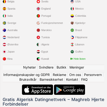
Belgia
Sveits
USA
Spania
England
Mexico
Italia
Portugal
Colombia
Sverige
Funksjonshemmet
Kjæledyr
Australia
Marokko
Brasil
Nederland
Tunisia
Filippinene
Østerrike
Algerie
Libanon
Japan
Egypt
Gulfen
Kina
Kuwait
Hele listen
Nyheter
|
Svindlere
|
Butikk
|
Meninger
Informasjonskapsler og GDPR
|
Reklame
|
Om oss
|
Personvern
|
Bruksvilkår
|
Barnesikkerhet
|
Kontakt
|
FAQ
Gratis Algerisk Datingnettverk – Maghreb Hjerte
Forbindelser