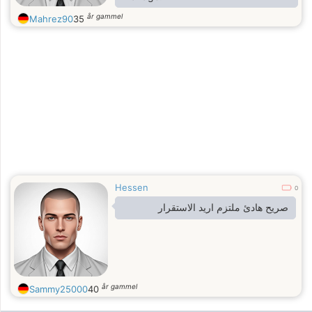
år gammel
Mahrez90
35
Hessen
0
صريح هادئ ملتزم اريد الاستقرار
år gammel
Sammy25000
40