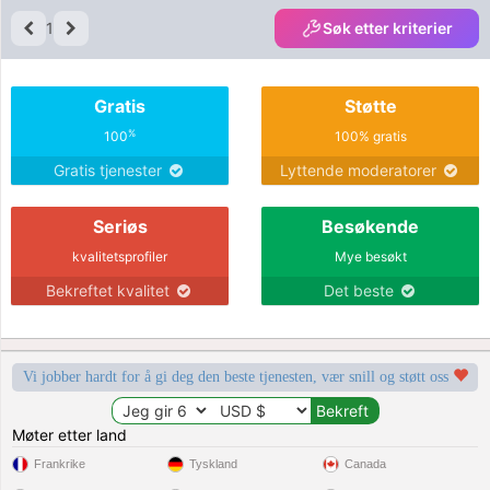
1
Søk etter kriterier
Gratis
Støtte
%
100
100% gratis
Gratis tjenester
Lyttende moderatorer
Seriøs
Besøkende
kvalitetsprofiler
Mye besøkt
Bekreftet kvalitet
Det beste
Vi jobber hardt for å gi deg den beste tjenesten, vær snill og støtt oss
Møter etter land
Frankrike
Tyskland
Canada