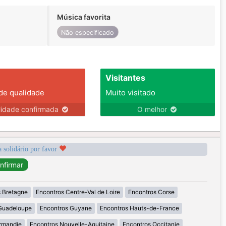
Música favorita
Não especificado
Visitantes
 de qualidade
Muito visitado
lidade confirmada
O melhor
a solidário por favor
 Bretagne
Encontros Centre-Val de Loire
Encontros Corse
Guadeloupe
Encontros Guyane
Encontros Hauts-de-France
rmandie
Encontros Nouvelle-Aquitaine
Encontros Occitanie