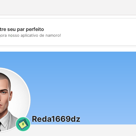
re seu par perfeito
💖
gora nosso aplicativo de namoro!
💕
Reda1669dz
0