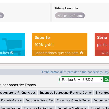
Filme favorito
do
Não especificado
Suporte
Sério
100% grátis
perfis
tuitos
Moderadores que escutam
Qua
Trabalhamos duro para dar o melhor serviço, sej
os nas áreas de: França
os Auvergne-Rhône-Alpes
Encontros Bourgogne-Franche-Comté
Encontros
 Fort-de-france
Encontros Grand Est
Encontros Grande-Terre
Encontros 
 Île-de-France
Encontros La Réunion
Encontros Martinique
Encontros No