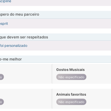
scipliné
pero do meu parceiro
esprit
 que devem ser respeitados
foi personalizado
-me melhor
Gostos Musicais
do
Não especificado
Animais favoritos
do
Não especificado