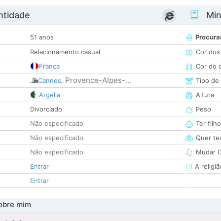
ntidade
Minh
51 anos
Procura
Relacionamento casual
Cor dos
França
Cor do 
Provence-Alpes-...
Cannes
,
Tipo de
Argélia
Altura
Divorciado
Peso
Não especificado
Ter filh
Não especificado
Quer ter
Não especificado
Mudar C
Entrar
A religiã
Entrar
obre mim