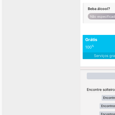
Beba álcool?
Não especifica
Grátis
%
100
Serviços gra
Encontre solteir
Encontr
Encontros
Encontros