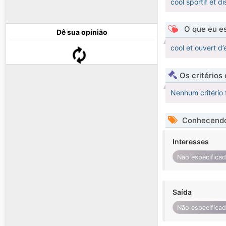
cool sportif et di
O que eu es
Dê sua opinião
cool et ouvert d’
Os critérios
Nenhum critério 
Conhecendo
Interesses
Não especifica
Saída
Não especifica