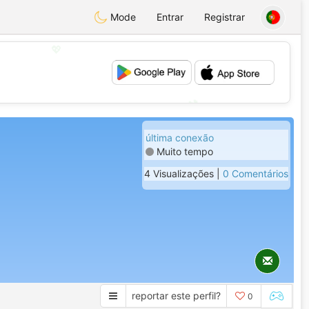
Mode
Entrar
Registrar
💖
💕
última conexão
Muito tempo
4 Visualizações |
0 Comentários
reportar este perfil?
0