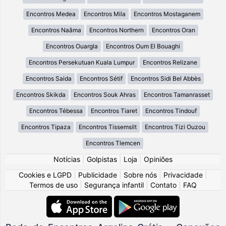
Encontros Medea
Encontros Mila
Encontros Mostaganem
Encontros Naâma
Encontros Northern
Encontros Oran
Encontros Ouargla
Encontros Oum El Bouaghi
Encontros Persekutuan Kuala Lumpur
Encontros Relizane
Encontros Saida
Encontros Sétif
Encontros Sidi Bel Abbès
Encontros Skikda
Encontros Souk Ahras
Encontros Tamanrasset
Encontros Tébessa
Encontros Tiaret
Encontros Tindouf
Encontros Tipaza
Encontros Tissemsilt
Encontros Tizi Ouzou
Encontros Tlemcen
Notícias
|
Golpistas
|
Loja
|
Opiniões
Cookies e LGPD
|
Publicidade
|
Sobre nós
|
Privacidade
|
Termos de uso
|
Segurança infantil
|
Contato
|
FAQ