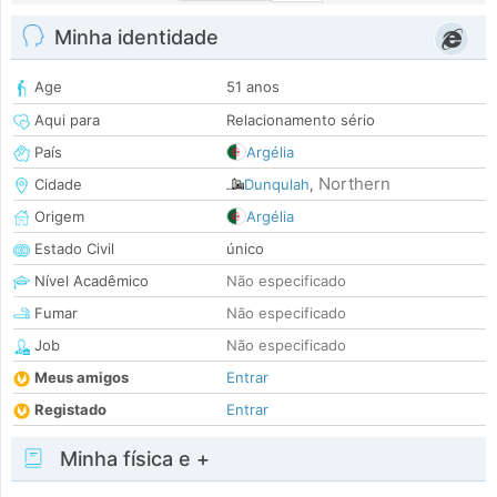
Minha identidade
Age
51 anos
Aqui para
Relacionamento sério
País
Argélia
Northern
Cidade
Dunqulah
,
Origem
Argélia
Estado Civil
único
Nível Acadêmico
Não especificado
Fumar
Não especificado
Job
Não especificado
Meus amigos
Entrar
Registado
Entrar
Minha física e +