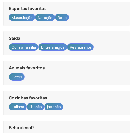
Esportes favoritos
Musculação
Natação
Boxe
Saída
Com a família
Entre amigos
Restaurante
Animais favoritos
Gatos
Cozinhas favoritas
italiano
libanês
japonês
Beba álcool?