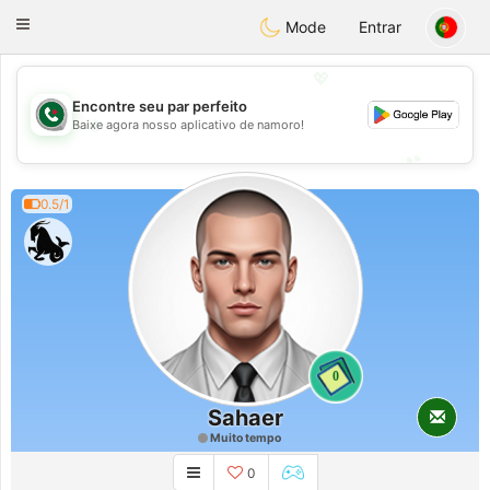
Weshrak
Toggle
Mode
Entrar
navigation
💖
Encontre seu par perfeito
💖
Baixe agora nosso aplicativo de namoro!
💕
💕
0.5/1
0
Sahaer
Muito tempo
0