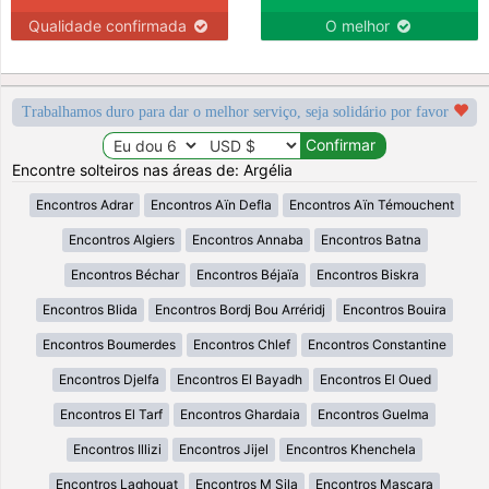
Qualidade confirmada
O melhor
Trabalhamos duro para dar o melhor serviço, seja solidário por favor
Encontre solteiros nas áreas de: Argélia
Encontros Adrar
Encontros Aïn Defla
Encontros Aïn Témouchent
Encontros Algiers
Encontros Annaba
Encontros Batna
Encontros Béchar
Encontros Béjaïa
Encontros Biskra
Encontros Blida
Encontros Bordj Bou Arréridj
Encontros Bouira
Encontros Boumerdes
Encontros Chlef
Encontros Constantine
Encontros Djelfa
Encontros El Bayadh
Encontros El Oued
Encontros El Tarf
Encontros Ghardaia
Encontros Guelma
Encontros Illizi
Encontros Jijel
Encontros Khenchela
Encontros Laghouat
Encontros M Sila
Encontros Mascara