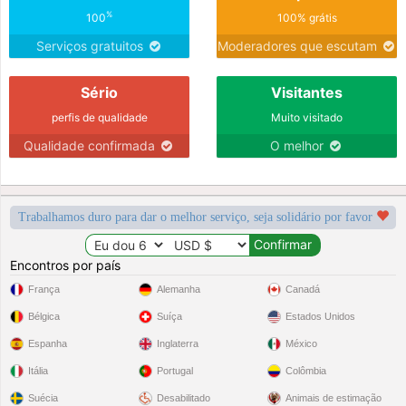
%
100
100% grátis
Serviços gratuitos
Moderadores que escutam
Sério
Visitantes
perfis de qualidade
Muito visitado
Qualidade confirmada
O melhor
Trabalhamos duro para dar o melhor serviço, seja solidário por favor
Encontros por país
França
Alemanha
Canadá
Bélgica
Suíça
Estados Unidos
Espanha
Inglaterra
México
Itália
Portugal
Colômbia
Suécia
Desabilitado
Animais de estimação