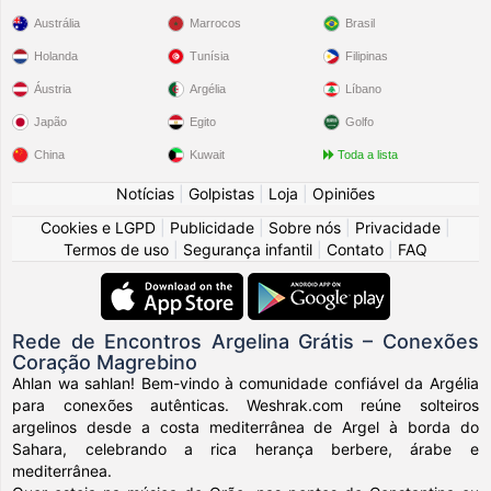
Austrália
Marrocos
Brasil
Holanda
Tunísia
Filipinas
Áustria
Argélia
Líbano
Japão
Egito
Golfo
China
Kuwait
Toda a lista
Notícias
|
Golpistas
|
Loja
|
Opiniões
Cookies e LGPD
|
Publicidade
|
Sobre nós
|
Privacidade
|
Termos de uso
|
Segurança infantil
|
Contato
|
FAQ
Rede de Encontros Argelina Grátis – Conexões
Coração Magrebino
Ahlan wa sahlan! Bem-vindo à comunidade confiável da Argélia
para conexões autênticas. Weshrak.com reúne solteiros
argelinos desde a costa mediterrânea de Argel à borda do
Sahara, celebrando a rica herança berbere, árabe e
mediterrânea.