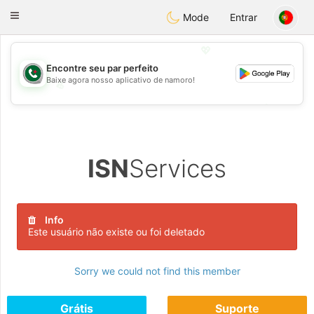
Weshrak
Toggle
Mode
Entrar
navigation
💖
Encontre seu par perfeito
Baixe agora nosso aplicativo de namoro!
💖
💕
💕
ISN
Services
Info
Este usuário não existe ou foi deletado
Sorry we could not find this member
Grátis
Suporte