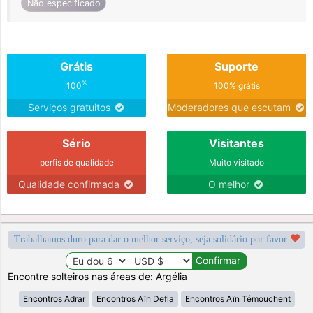
Não especificado
Grátis
Suporte
%
100
100% grátis
Serviços gratuitos
Moderadores que escutam
Sério
Visitantes
perfis de qualidade
Muito visitado
Qualidade confirmada
O melhor
Trabalhamos duro para dar o melhor serviço, seja solidário por favor
Encontre solteiros nas áreas de: Argélia
Encontros Adrar
Encontros Aïn Defla
Encontros Aïn Témouchent