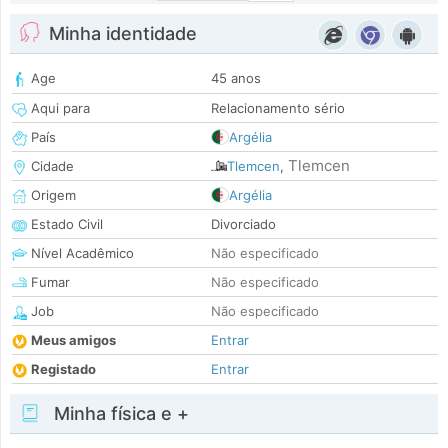
Minha identidade
Age
45 anos
Aqui para
Relacionamento sério
País
Argélia
Tlemcen
Cidade
Tlemcen
,
Origem
Argélia
Estado Civil
Divorciado
Nível Acadêmico
Não especificado
Fumar
Não especificado
Job
Não especificado
Meus amigos
Entrar
Registado
Entrar
Minha física e +