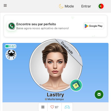
Weshrak
Toggle
Mode
Entrar
navigation
💖
Encontre seu par perfeito
💖
Baixe agora nosso aplicativo de namoro!
💕
💕
Desativado
0.6/1
0
Lasttry
Muito tempo
87