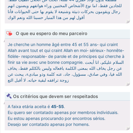
للجادين فقط، اما نوع الأشخاص المختبين وراء هواتفهم ويضنون انهم
رجال ويقومون بحركات ذنيئة وشنيعة لا يقوم بها حتى الحيوانات فأنا
أقول لهم من هذا المنبار حسبنا الله ونعم الوك
O que eu espero do meu parceiro
Je cherche un homme âgé entre 45 et 55 ans- qui craint
Allah avant tout et qui craint Allah en moi- sérieux- honnête-
fidèle- responsable- de parole et de principes qui cherche à
finir sa vie avec une bonne compagnie. السلام عليكم، انا أبحث
عن رجل يخاف الله بمعنى الكلمة بافعاله وليس بالكللم فقط، يخاف
الله فيا، وفي صادق، مسؤول، جاد، عنه كلمة وذو مبادىء، يبحث عن
زوجة ترافقه لبقية حياته. لا أقبل التع
Os critérios que devem ser respeitados
A faixa etária aceita é
45-55
.
Eu quero ser contatado apenas por membros individuais.
Eu estou apenas procurando por encontros sérios.
Desejo ser contatado apenas por homens.