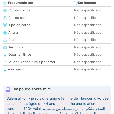
Procurando por
Um homem
Cor dos olhos
Não especificado
Cor do cabelo
Não especificado
Tipo de corpo
Não especificado
Altura
Não especificado
Peso
Não especificado
Ter filhos
Não especificado
Quer ter filhos
Não especificado
Mudar Cidade / País por amor
Não especificado
A religião
Não especificado
um pouco sobre mim
Salem alikom- je suis une simple femme de Tlemcen divorcée
sans enfants âgée de 44 ans- je cherche une relation
purement 100- Halal. السلام عليكم انا امرأة بسيطة من تلمسان،
مطلقة بدون اولاد عمري 44 سنة، أبحث عن الحلال الطيب فقط.