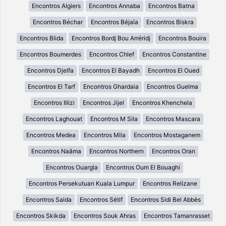
Encontros Algiers
Encontros Annaba
Encontros Batna
Encontros Béchar
Encontros Béjaïa
Encontros Biskra
Encontros Blida
Encontros Bordj Bou Arréridj
Encontros Bouira
Encontros Boumerdes
Encontros Chlef
Encontros Constantine
Encontros Djelfa
Encontros El Bayadh
Encontros El Oued
Encontros El Tarf
Encontros Ghardaia
Encontros Guelma
Encontros Illizi
Encontros Jijel
Encontros Khenchela
Encontros Laghouat
Encontros M Sila
Encontros Mascara
Encontros Medea
Encontros Mila
Encontros Mostaganem
Encontros Naâma
Encontros Northern
Encontros Oran
Encontros Ouargla
Encontros Oum El Bouaghi
Encontros Persekutuan Kuala Lumpur
Encontros Relizane
Encontros Saida
Encontros Sétif
Encontros Sidi Bel Abbès
Encontros Skikda
Encontros Souk Ahras
Encontros Tamanrasset