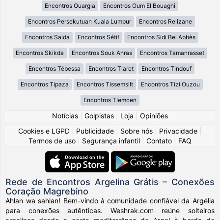
Encontros Ouargla
Encontros Oum El Bouaghi
Encontros Persekutuan Kuala Lumpur
Encontros Relizane
Encontros Saida
Encontros Sétif
Encontros Sidi Bel Abbès
Encontros Skikda
Encontros Souk Ahras
Encontros Tamanrasset
Encontros Tébessa
Encontros Tiaret
Encontros Tindouf
Encontros Tipaza
Encontros Tissemsilt
Encontros Tizi Ouzou
Encontros Tlemcen
Notícias
|
Golpistas
|
Loja
|
Opiniões
Cookies e LGPD
|
Publicidade
|
Sobre nós
|
Privacidade
|
Termos de uso
|
Segurança infantil
|
Contato
|
FAQ
Rede de Encontros Argelina Grátis – Conexões
Coração Magrebino
Ahlan wa sahlan! Bem-vindo à comunidade confiável da Argélia
para conexões autênticas. Weshrak.com reúne solteiros