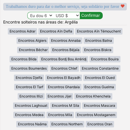
Trabalhamos duro para dar o melhor serviço, seja solidário por favor
Encontre solteiros nas áreas de: Argélia
Encontros Adrar
Encontros Aïn Defla
Encontros Aïn Témouchent
Encontros Algiers
Encontros Annaba
Encontros Batna
Encontros Béchar
Encontros Béjaïa
Encontros Biskra
Encontros Blida
Encontros Bordj Bou Arréridj
Encontros Bouira
Encontros Boumerdes
Encontros Chlef
Encontros Constantine
Encontros Djelfa
Encontros El Bayadh
Encontros El Oued
Encontros El Tarf
Encontros Ghardaia
Encontros Guelma
Encontros Illizi
Encontros Jijel
Encontros Khenchela
Encontros Laghouat
Encontros M Sila
Encontros Mascara
Encontros Medea
Encontros Mila
Encontros Mostaganem
Encontros Naâma
Encontros Northern
Encontros Oran