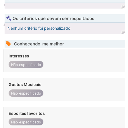
Os critérios que devem ser respeitados
Nenhum critério foi personalizado
Conhecendo-me melhor
Interesses
Não especificado
Gostos Musicais
Não especificado
Esportes favoritos
Não especificado