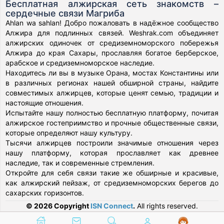
Бесплатная алжирская сеть знакомств –
сердечные связи Магриба
Ahlan wa sahlan! Добро пожаловать в надёжное сообщество
Алжира для подлинных связей. Weshrak.com объединяет
алжирских одиночек от средиземноморского побережья
Алжира до края Сахары, прославляя богатое берберское,
арабское и средиземноморское наследие.
Находитесь ли вы в музыке Орана, мостах Константины или
в различных регионах нашей обширной страны, найдите
совместимых алжирцев, которые ценят семью, традиции и
настоящие отношения.
Испытайте нашу полностью бесплатную платформу, почитая
алжирское гостеприимство и прочные общественные связи,
которые определяют нашу культуру.
Тысячи алжирцев построили значимые отношения через
нашу платформу, которая прославляет как древнее
наследие, так и современные стремления.
Откройте для себя связи такие же обширные и красивые,
как алжирский пейзаж, от средиземноморских берегов до
сахарских горизонтов.
© 2026 Copyright
ISN Connect
.
All rights reserved.