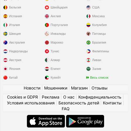
Бельгия
Швейцария
США
Испания
Англия
Мексика
Италия
Португалия
Колумбия
Швеция
Инвалиды
Питомцы
Австралия
Марокко
Бразилия
Нидерланды
Тунис
Филиппины
Австрия
Алжир
Ливан
Япония
Египет
Залив
Китай
Кувейт
Весь список
Новости
|
Мошенники
|
Магазин
|
Отзывы
Cookies и GDPR
|
Реклама
|
О нас
|
Конфиденциальность
|
Условия использования
|
Безопасность детей
|
Контакты
|
FAQ