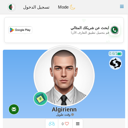
Weshrak
Toggle
Mode
تسجيل الدخول
navigation
💖
ابحث عن شريكك المثالي
💖
قم بتحميل تطبيق التعارف الآن!
💕
💕
0.6/1
0
Algirienn
وقت طويل
0