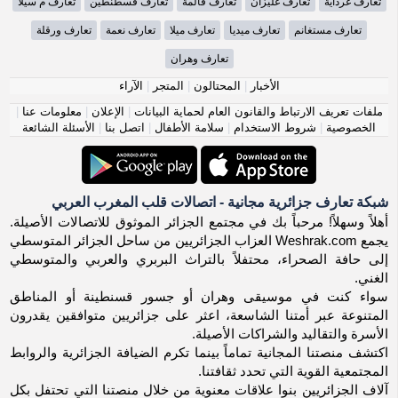
تعارف غرداية
تعارف غليزان
تعارف قالمة
تعارف قسطنطين
تعارف م سيلا
تعارف مستغانم
تعارف ميديا
تعارف ميلا
تعارف نعمة
تعارف ورقلة
تعارف وهران
الأخبار
|
المحتالون
|
المتجر
|
الآراء
ملفات تعريف الارتباط والقانون العام لحماية البيانات
|
الإعلان
|
معلومات عنا
|
الخصوصية
|
شروط الاستخدام
|
سلامة الأطفال
|
اتصل بنا
|
الأسئلة الشائعة
شبكة تعارف جزائرية مجانية - اتصالات قلب المغرب العربي
أهلاً وسهلاً! مرحباً بك في مجتمع الجزائر الموثوق للاتصالات الأصيلة.
يجمع Weshrak.com العزاب الجزائريين من ساحل الجزائر المتوسطي
إلى حافة الصحراء، محتفلاً بالتراث البربري والعربي والمتوسطي
الغني.
سواء كنت في موسيقى وهران أو جسور قسنطينة أو المناطق
المتنوعة عبر أمتنا الشاسعة، اعثر على جزائريين متوافقين يقدرون
الأسرة والتقاليد والشراكات الأصيلة.
اكتشف منصتنا المجانية تماماً بينما تكرم الضيافة الجزائرية والروابط
المجتمعية القوية التي تحدد ثقافتنا.
آلاف الجزائريين بنوا علاقات معنوية من خلال منصتنا التي تحتفل بكل