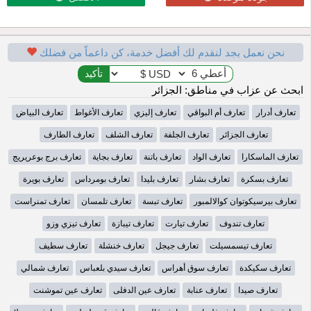
نحن نعمل بجد لنقدم لك أفضل خدمة، كن داعماً من فضلك
ابحث عن عزاب في مناطق: الجزائر
تعارف أدرار
تعارف أم البواقي
تعارف إليزي
تعارف الأغواط
تعارف البياض
تعارف الجزائر
تعارف الجلفة
تعارف الشلف
تعارف الطارف
تعارف الماسكارا
تعارف الواد
تعارف باتنة
تعارف بجاية
تعارف برج بوعريريج
تعارف بسكرة
تعارف بشار
تعارف بليدا
تعارف بومرداس
تعارف بويرة
تعارف بيرسيكوتوان كوالالمبور
تعارف تبسة
تعارف تلمسان
تعارف تمنراست
تعارف تندوف
تعارف تيارت
تعارف تيبازة
تعارف تيزي وزو
تعارف تيسمسيلت
تعارف جيجل
تعارف خنشلة
تعارف سطيف
تعارف سكيكدة
تعارف سوق أهراس
تعارف سيدي بلعباس
تعارف شمالي
تعارف صيدا
تعارف عنابة
تعارف عين الدفلى
تعارف عين تموشنت