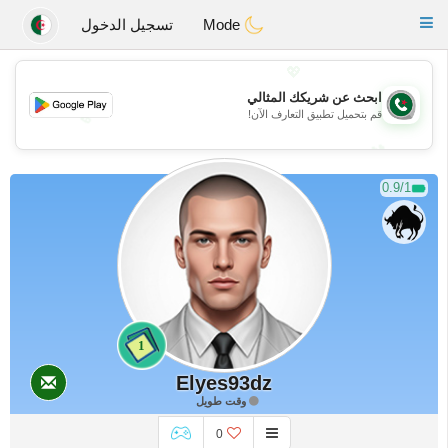
Weshrak
Toggle
Mode
تسجيل الدخول
navigation
💖
ابحث عن شريكك المثالي
قم بتحميل تطبيق التعارف الآن!
💖
💕
💕
0.9/1
1
Elyes93dz
وقت طويل
0