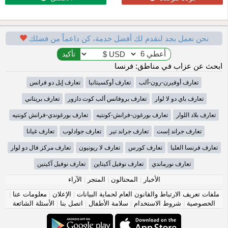
نحن نعمل بجد لنقدم لك أفضل خدمة، كن داعماً من فضلك
ابحث عن عزاب في مناطق: فرنسا
تعارف أوفيرن-رون-ألب
تعارف أوكسيتانيا
تعارف إيل دو فرانس
تعارف باي دو لا لوار
تعارف بروفانس ألب كوت دازور
تعارف بريتاني
تعارف بلاد اللوار
تعارف بورغون-فرانش-كونتيه
تعارف بورغوندي-فرانش كونتيه
تعارف جراند إست
تعارف جراند تير
تعارف جوادلوب
تعارف غيانا
تعارف فرنسا العليا
تعارف كورس
تعارف لا ريونيون
تعارف مركز فال دو لوار
تعارف نورماندي
تعارف نوفيل آكيتاين
تعارف نوفيل آكيتين
الأخبار
|
المحتالون
|
المتجر
|
الآراء
ملفات تعريف الارتباط والقانون العام لحماية البيانات
|
الإعلان
|
معلومات عنا
|
الخصوصية
|
شروط الاستخدام
|
سلامة الأطفال
|
اتصل بنا
|
الأسئلة الشائعة