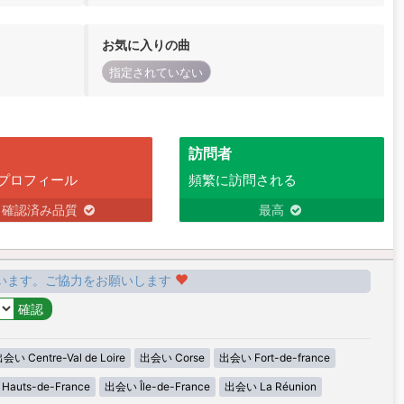
お気に入りの曲
指定されていない
訪問者
プロフィール
頻繁に訪問される
確認済み品質
最高
います。ご協力をお願いします
会い Centre-Val de Loire
出会い Corse
出会い Fort-de-france
auts-de-France
出会い Île-de-France
出会い La Réunion