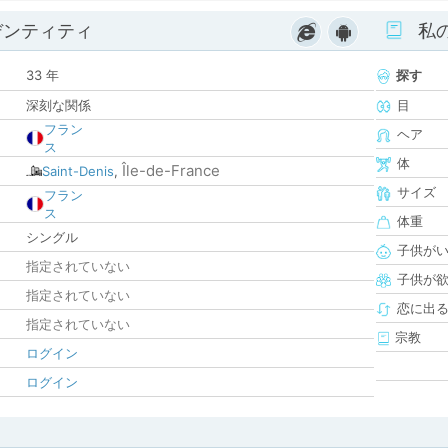
デンティティ
私
33 年
探す
深刻な関係
目
フラン
ヘア
ス
体
Île-de-France
Saint-Denis
,
サイズ
フラン
ス
体重
シングル
子供が
指定されていない
子供が
指定されていない
恋に出
指定されていない
宗教
ログイン
ログイン