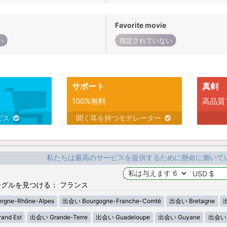
Favorite movie
い
指定されていない
サポート
真剣
100%無料
高品質
ビス
聞く耳を持つモデレーター
私たちは最高のサービスを提供するために懸命に働いて
グルを見つける： フランス
gne-Rhône-Alpes
出会い Bourgogne-Franche-Comté
出会い Bretagne
出
nd Est
出会い Grande-Terre
出会い Guadeloupe
出会い Guyane
出会い H