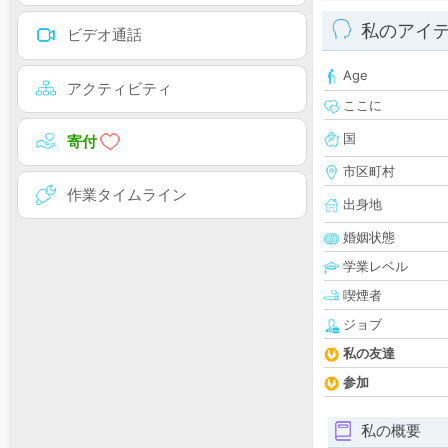
私のアイ
ビデオ通話
Age
アクティビティ
ここに
国
寄付
市区町村
作業タイムライン
出身地
婚姻状態
学業レベル
喫煙者
ジョブ
私の友達
参加
私の概要