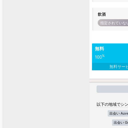
飲酒
指定されていな
無料
%
100
無料サー
以下の地域でシン
出会い Auver
出会い Gra