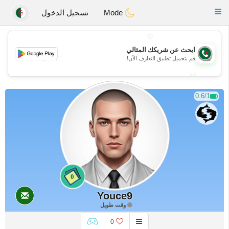
Weshrak
Toggle
Mode
تسجيل الدخول
navigation
💖
ابحث عن شريكك المثالي
💖
قم بتحميل تطبيق التعارف الآن!
💕
💕
0.6/1
0
Youce9
وقت طويل
0