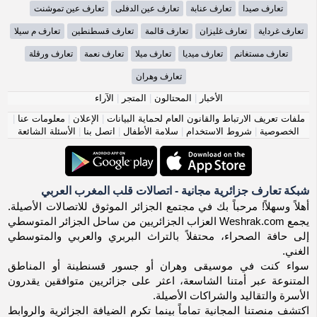
تعارف صيدا
تعارف عنابة
تعارف عين الدفلى
تعارف عين تموشنت
تعارف غرداية
تعارف غليزان
تعارف قالمة
تعارف قسطنطين
تعارف م سيلا
تعارف مستغانم
تعارف ميديا
تعارف ميلا
تعارف نعمة
تعارف ورقلة
تعارف وهران
الأخبار
|
المحتالون
|
المتجر
|
الآراء
ملفات تعريف الارتباط والقانون العام لحماية البيانات
|
الإعلان
|
معلومات عنا
|
الخصوصية
|
شروط الاستخدام
|
سلامة الأطفال
|
اتصل بنا
|
الأسئلة الشائعة
شبكة تعارف جزائرية مجانية - اتصالات قلب المغرب العربي
أهلاً وسهلاً! مرحباً بك في مجتمع الجزائر الموثوق للاتصالات الأصيلة.
يجمع Weshrak.com العزاب الجزائريين من ساحل الجزائر المتوسطي
إلى حافة الصحراء، محتفلاً بالتراث البربري والعربي والمتوسطي
الغني.
سواء كنت في موسيقى وهران أو جسور قسنطينة أو المناطق
المتنوعة عبر أمتنا الشاسعة، اعثر على جزائريين متوافقين يقدرون
الأسرة والتقاليد والشراكات الأصيلة.
اكتشف منصتنا المجانية تماماً بينما تكرم الضيافة الجزائرية والروابط