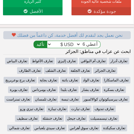
ملفات شخصية عالية الجودة
كثير الزيارة
جودة مؤكدة
الأفضل
نحن نعمل بجد لنقدم لك أفضل خدمة، كن داعماً من فضلك
ابحث عن عزاب في مناطق: الجزائر
تعارف أدرار
تعارف أم البواقي
تعارف إليزي
تعارف الأغواط
تعارف البياض
تعارف الجزائر
تعارف الجلفة
تعارف الشلف
تعارف الطارف
تعارف الماسكارا
تعارف الواد
تعارف باتنة
تعارف بجاية
تعارف برج بوعريريج
تعارف بسكرة
تعارف بشار
تعارف بليدا
تعارف بومرداس
تعارف بويرة
تعارف بيرسيكوتوان كوالالمبور
تعارف تبسة
تعارف تلمسان
تعارف تمنراست
تعارف تندوف
تعارف تيارت
تعارف تيبازة
تعارف تيزي وزو
تعارف تيسمسيلت
تعارف جيجل
تعارف خنشلة
تعارف سطيف
تعارف سكيكدة
تعارف سوق أهراس
تعارف سيدي بلعباس
تعارف شمالي