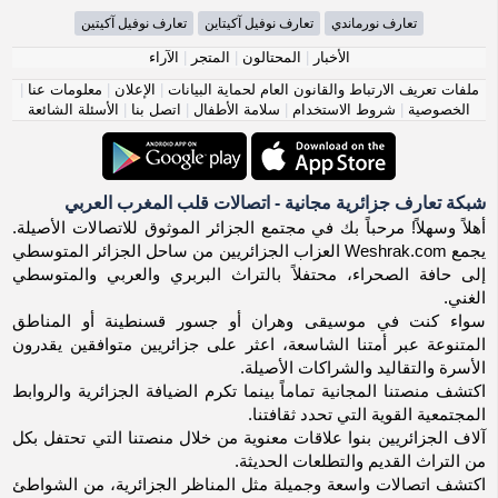
تعارف نورماندي
تعارف نوفيل آكيتاين
تعارف نوفيل آكيتين
الأخبار
|
المحتالون
|
المتجر
|
الآراء
ملفات تعريف الارتباط والقانون العام لحماية البيانات
|
الإعلان
|
معلومات عنا
|
الخصوصية
|
شروط الاستخدام
|
سلامة الأطفال
|
اتصل بنا
|
الأسئلة الشائعة
شبكة تعارف جزائرية مجانية - اتصالات قلب المغرب العربي
أهلاً وسهلاً! مرحباً بك في مجتمع الجزائر الموثوق للاتصالات الأصيلة.
يجمع Weshrak.com العزاب الجزائريين من ساحل الجزائر المتوسطي
إلى حافة الصحراء، محتفلاً بالتراث البربري والعربي والمتوسطي
الغني.
سواء كنت في موسيقى وهران أو جسور قسنطينة أو المناطق
المتنوعة عبر أمتنا الشاسعة، اعثر على جزائريين متوافقين يقدرون
الأسرة والتقاليد والشراكات الأصيلة.
اكتشف منصتنا المجانية تماماً بينما تكرم الضيافة الجزائرية والروابط
المجتمعية القوية التي تحدد ثقافتنا.
آلاف الجزائريين بنوا علاقات معنوية من خلال منصتنا التي تحتفل بكل
من التراث القديم والتطلعات الحديثة.
اكتشف اتصالات واسعة وجميلة مثل المناظر الجزائرية، من الشواطئ