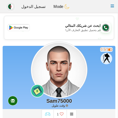
Weshrak
Toggle
Mode
تسجيل الدخول
navigation
💖
ابحث عن شريكك المثالي
💖
قم بتحميل تطبيق التعارف الآن!
💕
💕
0.5/1
0
Sam75000
وقت طويل
1