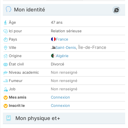
Mon identité
Âge
47 ans
Ici pour
Relation sérieuse
Pays
France
Île-de-France
Ville
Saint-Denis
,
Origine
Algérie
État civil
Divorcé
Niveau academic
Non renseigné
Fumeur
Non renseigné
Job
Non renseigné
Mes amis
Connexion
Inscrit le
Connexion
Mon physique et+