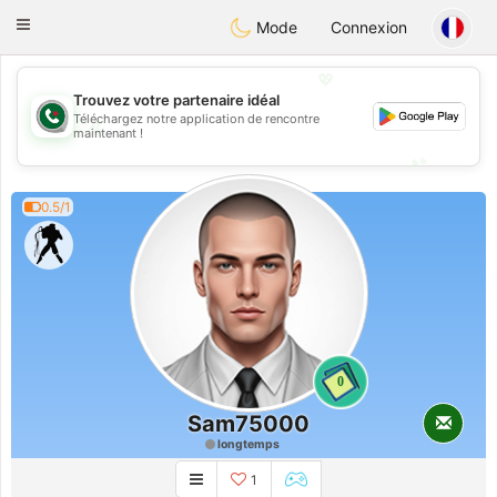
Weshrak
Toggle
Mode
Connexion
navigation
💖
Trouvez votre partenaire idéal
Téléchargez notre application de rencontre
💖
maintenant !
💕
💕
0.5/1
0
Sam75000
longtemps
1