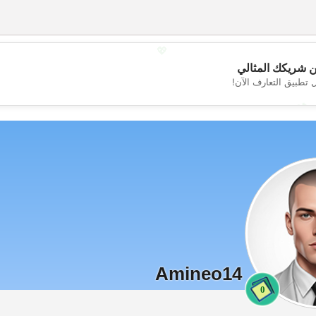
💖
 شريكك المثالي
 تطبيق التعارف الآن!
💕
Amineo14
0