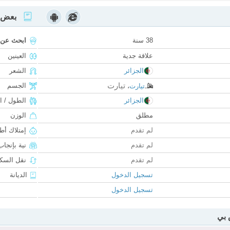
بعض ا
38 سنة
ابحث عن
علاقة جدية
العينين
الجزائر
الشعر
تيارت
الجسم
تيارت
،
الجزائر
الطول / ا
مطلق
الوزن
لم تقدم
إمتلاك أط
لم تقدم
نية بإنجا
لم تقدم
نقل السكن
تسجيل الدخول
الديانة
تسجيل الدخول
 بي