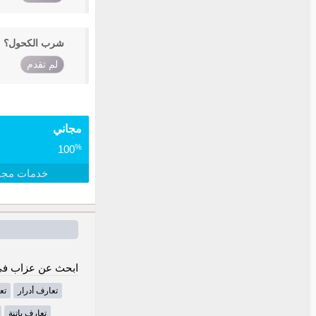
شرب الكحول؟
لم تقدم
مجاني
%
100
خدمات مجا
ابحث عن عزاب في 
تعارف أدرار
تع
تعارف باتنة