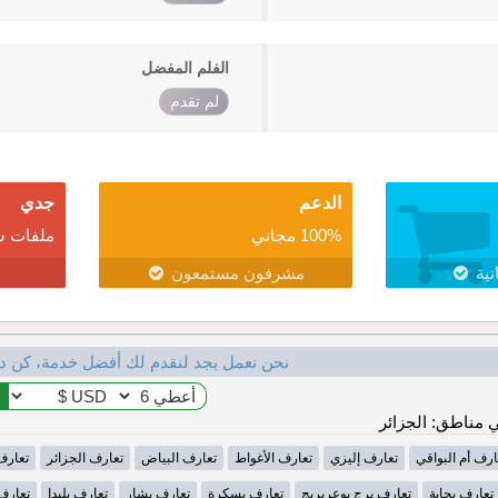
الفلم المفضل
لم تقدم
الدعم
جدي
100% مجاني
ملفات ش
نية
مشرفون مستمعون
نحن نعمل بجد لنقدم لك أفضل خدمة، كن د
مناطق: الجزائر
ارف أم البواقي
تعارف إليزي
تعارف الأغواط
تعارف البياض
تعارف الجزائر
تعارف
تعارف بجاية
تعارف برج بوعريريج
تعارف بسكرة
تعارف بشار
تعارف بليدا
تعارف