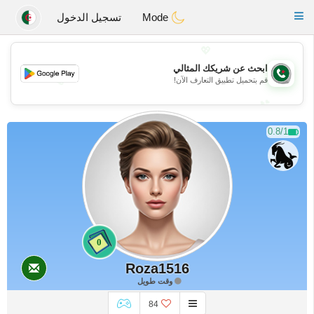
Weshrak
Toggle
Mode
تسجيل الدخول
navigation
💖
ابحث عن شريكك المثالي
💖
قم بتحميل تطبيق التعارف الآن!
💕
💕
0.8/1
0
Roza1516
وقت طويل
84