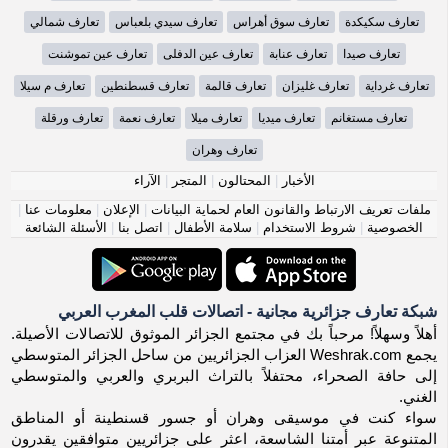
تعارف سكيكدة
تعارف سوق أهراس
تعارف سيدي بلعباس
تعارف شمالي
تعارف صيدا
تعارف عنابة
تعارف عين الدفلى
تعارف عين تموشنت
تعارف غرداية
تعارف غليزان
تعارف قالمة
تعارف قسطنطين
تعارف م سيلا
تعارف مستغانم
تعارف ميديا
تعارف ميلا
تعارف نعمة
تعارف ورقلة
تعارف وهران
الأخبار
|
المحتالون
|
المتجر
|
الآراء
ملفات تعريف الارتباط والقانون العام لحماية البيانات
|
الإعلان
|
معلومات عنا
|
الخصوصية
|
شروط الاستخدام
|
سلامة الأطفال
|
اتصل بنا
|
الأسئلة الشائعة
شبكة تعارف جزائرية مجانية - اتصالات قلب المغرب العربي
أهلاً وسهلاً! مرحباً بك في مجتمع الجزائر الموثوق للاتصالات الأصيلة.
يجمع Weshrak.com العزاب الجزائريين من ساحل الجزائر المتوسطي
إلى حافة الصحراء، محتفلاً بالتراث البربري والعربي والمتوسطي
الغني.
سواء كنت في موسيقى وهران أو جسور قسنطينة أو المناطق
المتنوعة عبر أمتنا الشاسعة، اعثر على جزائريين متوافقين يقدرون