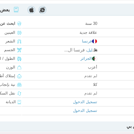
بعض ا
30 سنة
ابحث عن
علاقة جدية
العينين
فرنسا
الشعر
فرنسا ال...
الجسم
ليل
،
الجزائر
الطول / ا
أعزب
الوزن
لم تقدم
إمتلاك أط
كلا
نية بإنجا
لم تقدم
نقل السكن
تسجيل الدخول
الديانة
تسجيل الدخول
 بي