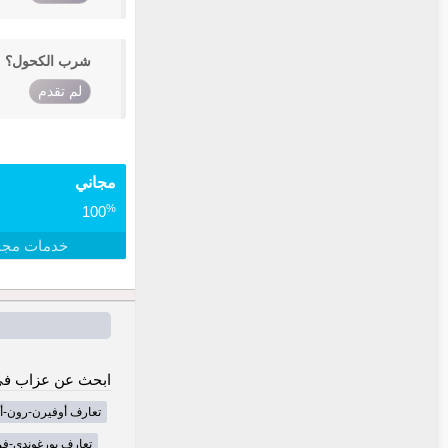
شرب الكحول؟
لم تقدم
مجاني
%
100
خدمات مجا
ابحث عن عزاب في
تعارف أوفيرن-رون-أ
تعارف بورغوندي-فر