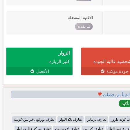
الاغنية المفضلة
لم تقدم
الزوار
خصية عالية الجودة
كثير الزيارة
جودة مؤكدة
الأفضل
اعماً من فضلك
ب كوت دازور
تعارف بريتاني
تعارف بلاد اللوار
تعارف بورغون-فرانش-كونتيه
رف فرنسا العليا
تعارف كورس
تعارف لا ريونيون
تعارف مركز فال دو لوار