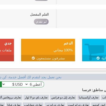
الفلم المفضل
لم تقدم
الدعم
جدي
100% مجاني
ملفات ش
نية
مشرفون مستمعون
نحن نعمل بجد لنقدم لك أفضل خدمة، كن د
 مناطق: فرنسا
لب
تعارف أوكسيتانيا
تعارف إيل دو فرانس
تعارف باي دو لا لوار
تعارف بروفانس أل
انش كونتيه
تعارف جراند إست
تعارف جراند تير
تعارف جوادلوب
تعارف غيانا
تعا