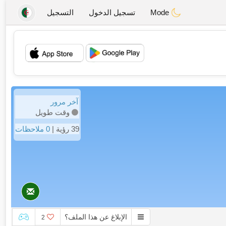
Mode
تسجيل الدخول
التسجيل
💖
💕
آخر مرور
وقت طويل
39 رؤية |
0 ملاحظات
الإبلاغ عن هذا الملف؟
2