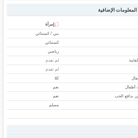
لمعلومات الإضافية
إمرأة
بني / كستنائي
كستنائي
رياضي
لقامة
لم تقدم
لم تقدم
فال
كلا
ب أطفال
نعم
 بدافع الحب
نعم
مسلم