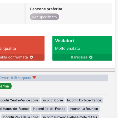
Canzone preferita
Non specificato
Visitatori
di qualità
Molto visitato
alità confermata
Il migliore
favore sii di supporto
ncontri Centre-Val de Loire
Incontri Corse
Incontri Fort-de-france
tri Hauts-de-France
Incontri Île-de-France
Incontri La Réunion
Incontri Pays de la Loire
Incontri Provence-Alpes-Côte d Azur