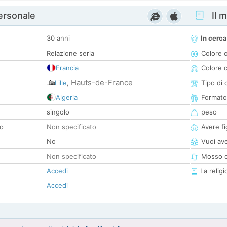
personale
Il m
30 anni
In cerca
Relazione seria
Colore 
Francia
Colore c
Hauts-de-France
Lille
,
Tipo di 
Algeria
Formato
singolo
peso
co
Non specificato
Avere fig
No
Vuoi ave
Non specificato
Mosso d
Accedi
La religi
Accedi