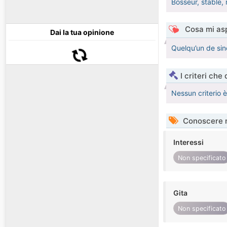
Bosseur, stable, 
Cosa mi asp
Dai la tua opinione
Quelqu’un de sinc
I criteri che
Nessun criterio 
Conoscere 
Interessi
Non specificato
Gita
Non specificato