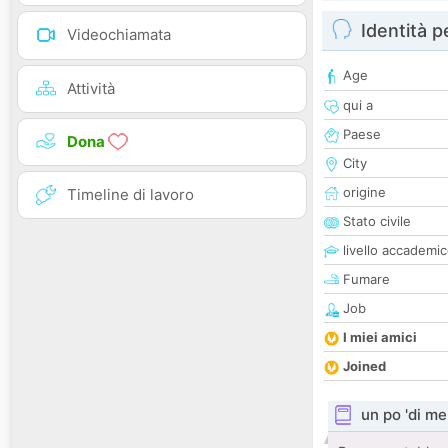
Identità 
Videochiamata
Age
Attività
qui a
Paese
Dona
City
origine
Timeline di lavoro
Stato civile
livello accademi
Fumare
Job
I miei amici
Joined
un po 'di me