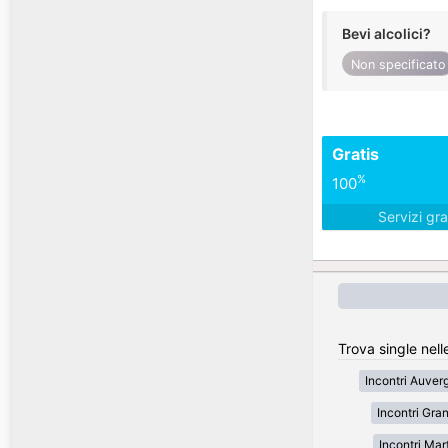
Bevi alcolici?
Non specificato
Gratis
%
100
Servizi gra
Trova single nell
Incontri Auve
Incontri Gran
Incontri Mar