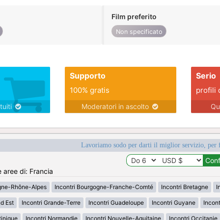
Film preferito
Non specificato
Supporto
Serio
100% gratis
profili 
tuiti
Moderatori in ascolto
Qu
Lavoriamo sodo per darti il miglior servizio, per 
e aree di: Francia
rgne-Rhône-Alpes
Incontri Bourgogne-Franche-Comté
Incontri Bretagne
I
d Est
Incontri Grande-Terre
Incontri Guadeloupe
Incontri Guyane
Incon
tinique
Incontri Normandie
Incontri Nouvelle-Aquitaine
Incontri Occitanie