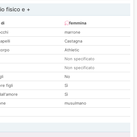
io fisico e +
 di
femmina
occhi
marrone
apelli
Castagna
corpo
Athletic
Non specificato
Non specificato
li
No
re figli
Sì
all'amore
Sì
one
musulmano