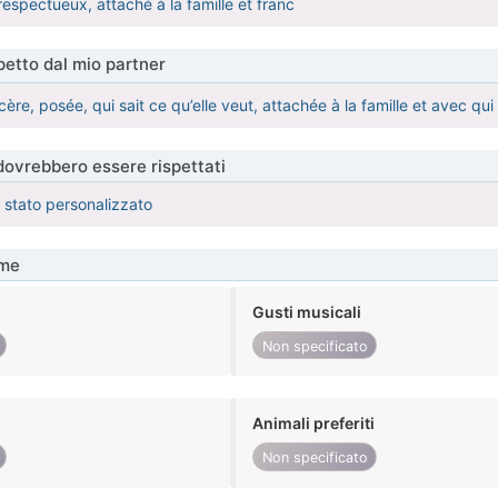
respectueux, attaché à la famille et franc
etto dal mio partner
ère, posée, qui sait ce qu’elle veut, attachée à la famille et avec qui
 dovrebbero essere rispettati
è stato personalizzato
me
Gusti musicali
Non specificato
Animali preferiti
Non specificato