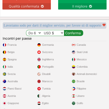
Qualità confermata
Il migliore
Lavoriamo sodo per darti il miglior servizio, per favore sii di supporto
Incontri per paese
Francia
Germania
Canada
Belgio
Svizzera
Stati Uniti
Spagna
Inghilterra
Messico
Italia
Portogallo
Colombia
Svezia
Disabili
Animali domestici
Australia
Marocco
Brasile
Paesi Bassi
Tunisia
Filippine
Austria
Algeria
Libano
Giappone
Egitto
Golfo