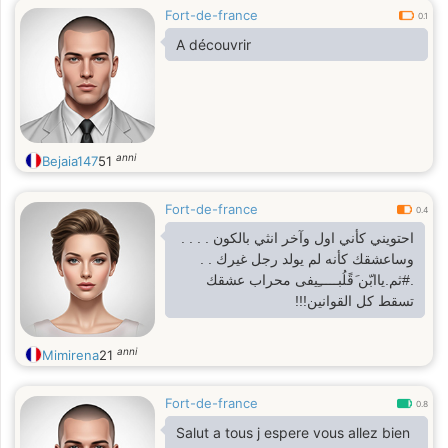
Fort-de-france
0.1
A découvrir
anni
Bejaia147
51
Fort-de-france
0.4
احتويني كأني اول وآخر انثي بالكون . . . .
وساعشقك كأنه لم يولد رجل غيرك . .
.#ثم.ياابّن َقًلُبـــــِيفى محراب عشقك
تسقط كل القوانين!!!
anni
Mimirena
21
Fort-de-france
0.8
Salut a tous j espere vous allez bien