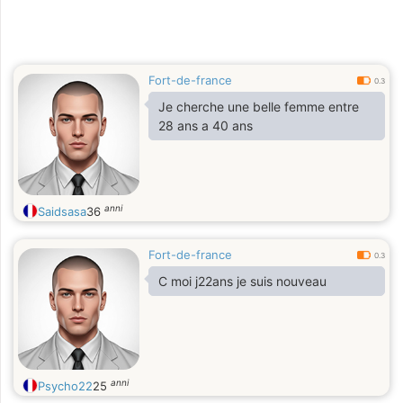
Fort-de-france
0.3
Je cherche une belle femme entre
28 ans a 40 ans
anni
Saidsasa
36
Fort-de-france
0.3
C moi j22ans je suis nouveau
anni
Psycho22
25