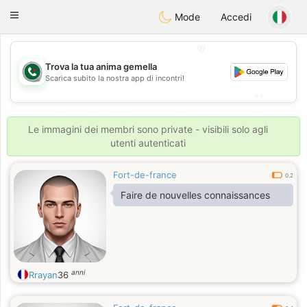
Weshrak
Toggle
Mode
Accedi
navigation
💖
Trova la tua anima gemella
💖
Scarica subito la nostra app di incontri!
💕
💕
Le immagini dei membri sono private - visibili solo agli
utenti autenticati
Fort-de-france
0.2
Faire de nouvelles connaissances
anni
Rrayan
36