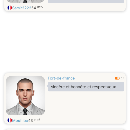
divorcée.
anni
Samir2222
54
Fort-de-france
0.4
sincère et honnête et respectueux
anni
Mouhibe
43