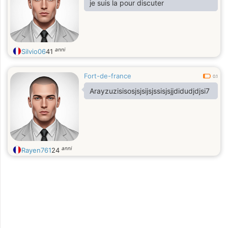
je suis la pour discuter
anni
Silvio06
41
Fort-de-france
0.1
Arayzuzisisosjsjsijsjssisjsjjdidudjdjsi7
anni
Rayen761
24