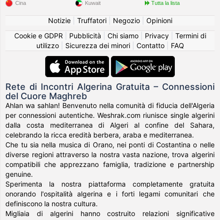
Cina
Kuwait
Tutta la lista
Notizie
|
Truffatori
|
Negozio
|
Opinioni
Cookie e GDPR
|
Pubblicità
|
Chi siamo
|
Privacy
|
Termini di
utilizzo
|
Sicurezza dei minori
|
Contatto
|
FAQ
Rete di Incontri Algerina Gratuita – Connessioni
del Cuore Maghreb
Ahlan wa sahlan! Benvenuto nella comunità di fiducia dell'Algeria
per connessioni autentiche. Weshrak.com riunisce single algerini
dalla costa mediterranea di Algeri al confine del Sahara,
celebrando la ricca eredità berbera, araba e mediterranea.
Che tu sia nella musica di Orano, nei ponti di Costantina o nelle
diverse regioni attraverso la nostra vasta nazione, trova algerini
compatibili che apprezzano famiglia, tradizione e partnership
genuine.
Sperimenta la nostra piattaforma completamente gratuita
onorando l'ospitalità algerina e i forti legami comunitari che
definiscono la nostra cultura.
Migliaia di algerini hanno costruito relazioni significative