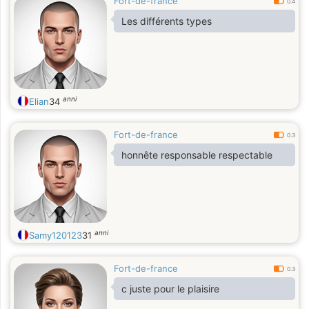
Fort-de-france
0.4
Les différents types
anni
Elian
34
Fort-de-france
0.3
honnête responsable respectable
anni
Samy120123
31
Fort-de-france
0.3
c juste pour le plaisire