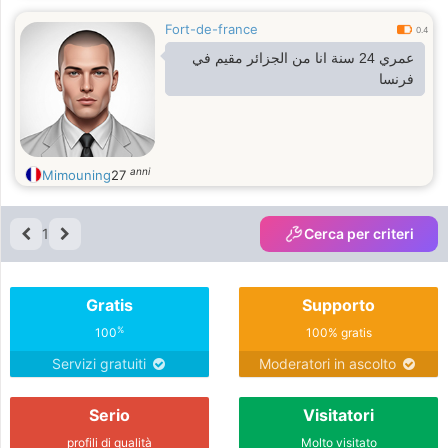
Fort-de-france
0.4
عمري 24 سنة انا من الجزائر مقيم في
فرنسا
anni
Mimouning
27
1
Cerca per criteri
Gratis
Supporto
%
100
100% gratis
Servizi gratuiti
Moderatori in ascolto
Serio
Visitatori
profili di qualità
Molto visitato