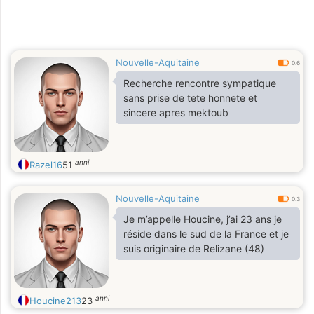
Nouvelle-Aquitaine
0.6
Recherche rencontre sympatique
sans prise de tete honnete et
sincere apres mektoub
anni
Razel16
51
Nouvelle-Aquitaine
0.3
Je m’appelle Houcine, j’ai 23 ans je
réside dans le sud de la France et je
suis originaire de Relizane (48)
anni
Houcine213
23