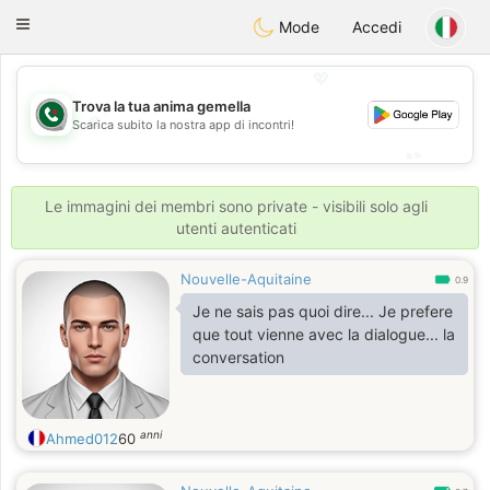
Weshrak
Toggle
Mode
Accedi
navigation
💖
Trova la tua anima gemella
💖
Scarica subito la nostra app di incontri!
💕
💕
Le immagini dei membri sono private - visibili solo agli
utenti autenticati
Nouvelle-Aquitaine
0.9
Je ne sais pas quoi dire... Je prefere
que tout vienne avec la dialogue... la
conversation
anni
Ahmed012
60