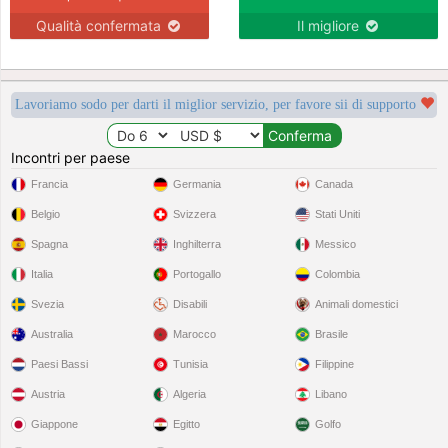
Qualità confermata
Il migliore
Lavoriamo sodo per darti il miglior servizio, per favore sii di supporto
Incontri per paese
Francia
Germania
Canada
Belgio
Svizzera
Stati Uniti
Spagna
Inghilterra
Messico
Italia
Portogallo
Colombia
Svezia
Disabili
Animali domestici
Australia
Marocco
Brasile
Paesi Bassi
Tunisia
Filippine
Austria
Algeria
Libano
Giappone
Egitto
Golfo