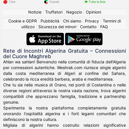
Cina
Kuwait
Tutta la lista
Notizie
|
Truffatori
|
Negozio
|
Opinioni
Cookie e GDPR
|
Pubblicità
|
Chi siamo
|
Privacy
|
Termini di
utilizzo
|
Sicurezza dei minori
|
Contatto
|
FAQ
Rete di Incontri Algerina Gratuita – Connessioni
del Cuore Maghreb
Ahlan wa sahlan! Benvenuto nella comunità di fiducia dell'Algeria
per connessioni autentiche. Weshrak.com riunisce single algerini
dalla costa mediterranea di Algeri al confine del Sahara,
celebrando la ricca eredità berbera, araba e mediterranea.
Che tu sia nella musica di Orano, nei ponti di Costantina o nelle
diverse regioni attraverso la nostra vasta nazione, trova algerini
compatibili che apprezzano famiglia, tradizione e partnership
genuine.
Sperimenta la nostra piattaforma completamente gratuita
onorando l'ospitalità algerina e i forti legami comunitari che
definiscono la nostra cultura.
Migliaia di algerini hanno costruito relazioni significative