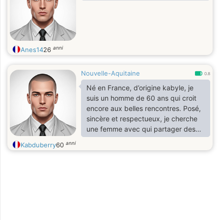
anni
Anes14
26
Nouvelle-Aquitaine
0.8
Né en France, d’origine kabyle, je
suis un homme de 60 ans qui croit
encore aux belles rencontres. Posé,
sincère et respectueux, je cherche
une femme avec qui partager des
moments simples, vrais au milieu de
anni
Kabduberry
60
la campagne. Je ne suis pas
religieux, mais j’ai des valeurs
humaines solides : le respect,
l’écoute, et la bienveillance. J’aime
les ambiances calmes, les
discussions profondes, et les plaisirs
simples du quotidien