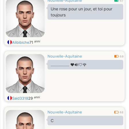
Nouvelle-Aquitaine
0.7
Une rose pour un jour, et toi pour
toujours
anni
Alibibiche
71
Nouvelle-Aquitaine
0.3
................ ❤🔊🤍🌹
anni
Said3318
29
Nouvelle-Aquitaine
0.2
C