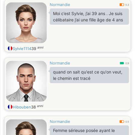
Normandie
0.3
Moi c’est Sylvie, j’ai 39 ans . Je suis
célibataire j’ai une fille âge de 4 ans
anni
Sylvie1114
39
Normandie
0.9
quand on sait qu'est ce qu'on veut,
le chemin est tracé
anni
Hibouben
38
Normandie
0.5
Femme sérieuse posée ayant le