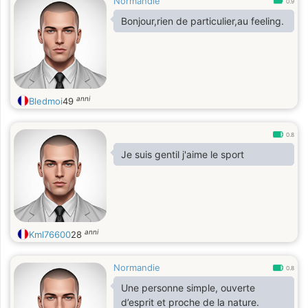
Normandie
0.9
Bonjour,rien de particulier,au feeling.
anni
Bledmoi
49
0.8
Je suis gentil j'aime le sport
anni
Kml76600
28
Normandie
0.8
Une personne simple, ouverte
d’esprit et proche de la nature.