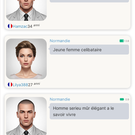
anni
Hamzac
34
Normandie
0.8
Jeune femme celibataire
anni
Lilya388
27
Normandie
0.9
Homme serieu mûr élégant a le
savoir vivre