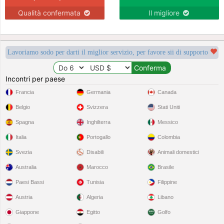
Qualità confermata
Il migliore
Lavoriamo sodo per darti il miglior servizio, per favore sii di supporto
Incontri per paese
Francia
Germania
Canada
Belgio
Svizzera
Stati Uniti
Spagna
Inghilterra
Messico
Italia
Portogallo
Colombia
Svezia
Disabili
Animali domestici
Australia
Marocco
Brasile
Paesi Bassi
Tunisia
Filippine
Austria
Algeria
Libano
Giappone
Egitto
Golfo