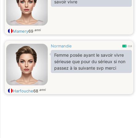
savoir vivre
anni
Mamery
69
Normandie
0.8
Femme posée ayant le savoir vivre
sérieuse que pour du sérieux si non
passez à la suivante svp merci
anni
Harfouche
68