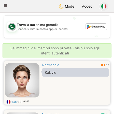
Weshrak
Toggle
Mode
Accedi
navigation
💖
Trova la tua anima gemella
💖
Scarica subito la nostra app di incontri!
💕
💕
Le immagini dei membri sono private - visibili solo agli
utenti autenticati
Normandie
0.3
Kabyle
anni
Hatri
68