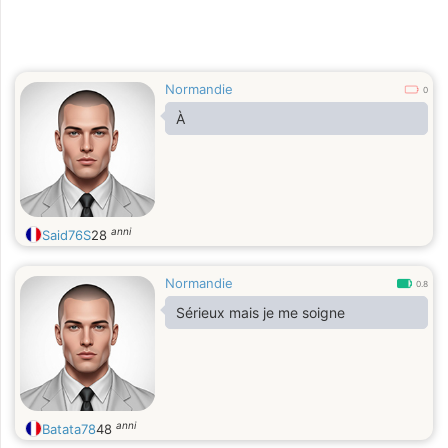
Normandie
0
À
anni
Said76S
28
Normandie
0.8
Sérieux mais je me soigne
anni
Batata78
48