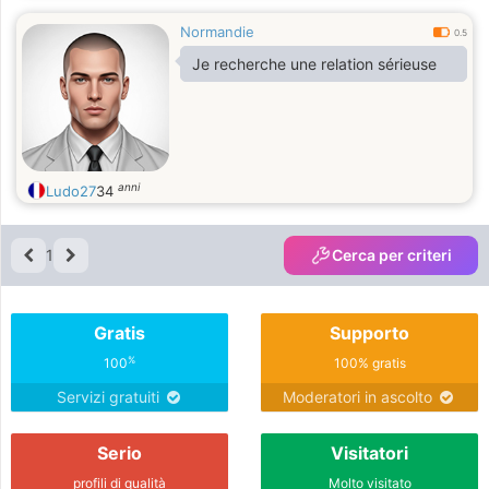
Normandie
0.5
Je recherche une relation sérieuse
anni
Ludo27
34
1
Cerca per criteri
Gratis
Supporto
%
100
100% gratis
Servizi gratuiti
Moderatori in ascolto
Serio
Visitatori
profili di qualità
Molto visitato