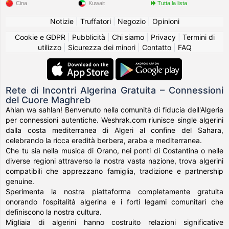
Cina
Kuwait
Tutta la lista
Notizie
|
Truffatori
|
Negozio
|
Opinioni
Cookie e GDPR
|
Pubblicità
|
Chi siamo
|
Privacy
|
Termini di
utilizzo
|
Sicurezza dei minori
|
Contatto
|
FAQ
Rete di Incontri Algerina Gratuita – Connessioni
del Cuore Maghreb
Ahlan wa sahlan! Benvenuto nella comunità di fiducia dell'Algeria
per connessioni autentiche. Weshrak.com riunisce single algerini
dalla costa mediterranea di Algeri al confine del Sahara,
celebrando la ricca eredità berbera, araba e mediterranea.
Che tu sia nella musica di Orano, nei ponti di Costantina o nelle
diverse regioni attraverso la nostra vasta nazione, trova algerini
compatibili che apprezzano famiglia, tradizione e partnership
genuine.
Sperimenta la nostra piattaforma completamente gratuita
onorando l'ospitalità algerina e i forti legami comunitari che
definiscono la nostra cultura.
Migliaia di algerini hanno costruito relazioni significative