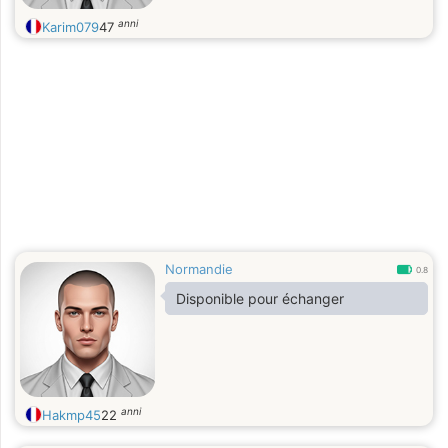
anni
Karim079
47
Normandie
0.8
Disponible pour échanger
anni
Hakmp45
22