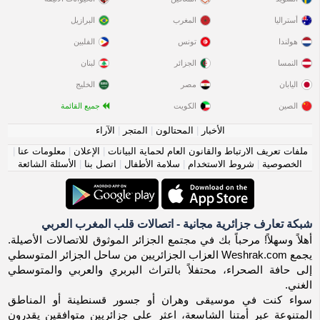
أستراليا
المغرب
البرازيل
هولندا
تونس
الفلبين
النمسا
الجزائر
لبنان
اليابان
مصر
الخليج
الصين
الكويت
جميع القائمة
الأخبار
|
المحتالون
|
المتجر
|
الآراء
ملفات تعريف الارتباط والقانون العام لحماية البيانات
|
الإعلان
|
معلومات عنا
|
الخصوصية
|
شروط الاستخدام
|
سلامة الأطفال
|
اتصل بنا
|
الأسئلة الشائعة
شبكة تعارف جزائرية مجانية - اتصالات قلب المغرب العربي
أهلاً وسهلاً! مرحباً بك في مجتمع الجزائر الموثوق للاتصالات الأصيلة.
يجمع Weshrak.com العزاب الجزائريين من ساحل الجزائر المتوسطي
إلى حافة الصحراء، محتفلاً بالتراث البربري والعربي والمتوسطي
الغني.
سواء كنت في موسيقى وهران أو جسور قسنطينة أو المناطق
المتنوعة عبر أمتنا الشاسعة، اعثر على جزائريين متوافقين يقدرون