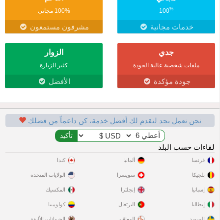
%
100
100% مجاني
خدمات مجانية
مشرفون مستمعون
جدي
الزوار
ملفات شخصية عالية الجودة
كثير الزيارة
جودة مؤكدة
الأفضل
نحن نعمل بجد لنقدم لك أفضل خدمة، كن داعماً من فضلك
لقاءات حسب البلد
فرنسا
ألمانيا
كندا
بلجيكا
سويسرا
الولايات المتحدة
إسبانيا
إنجلترا
المكسيك
إيطاليا
البرتغال
كولومبيا
السويد
المعاقين
الحيوانات الأليفة