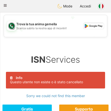
Weshrak
Toggle
Mode
Accedi
navigation
💖
Trova la tua anima gemella
Scarica subito la nostra app di incontri!
💖
💕
💕
ISN
Services
Info
Questo utente non esiste o è stato cancellato
Sorry we could not find this member
Gratis
Supporto