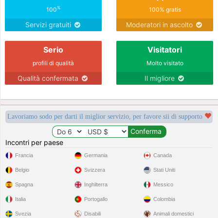
%
100
100% gratis
Servizi gratuiti
Moderatori in ascolto
Serio
Visitatori
profili di qualità
Molto visitato
Qualità confermata
Il migliore
Lavoriamo sodo per darti il miglior servizio, per favore sii di supporto
Incontri per paese
Francia
Germania
Canada
Belgio
Svizzera
Stati Uniti
Spagna
Inghilterra
Messico
Italia
Portogallo
Colombia
Svezia
Disabili
Animali domestici