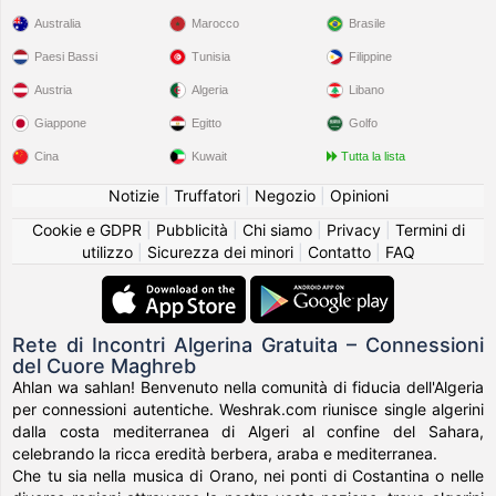
Australia
Marocco
Brasile
Paesi Bassi
Tunisia
Filippine
Austria
Algeria
Libano
Giappone
Egitto
Golfo
Cina
Kuwait
Tutta la lista
Notizie
|
Truffatori
|
Negozio
|
Opinioni
Cookie e GDPR
|
Pubblicità
|
Chi siamo
|
Privacy
|
Termini di
utilizzo
|
Sicurezza dei minori
|
Contatto
|
FAQ
Rete di Incontri Algerina Gratuita – Connessioni
del Cuore Maghreb
Ahlan wa sahlan! Benvenuto nella comunità di fiducia dell'Algeria
per connessioni autentiche. Weshrak.com riunisce single algerini
dalla costa mediterranea di Algeri al confine del Sahara,
celebrando la ricca eredità berbera, araba e mediterranea.
Che tu sia nella musica di Orano, nei ponti di Costantina o nelle