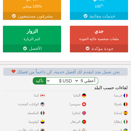
%
100
100% مجاني
خدمات مجانية
مشرفون مستمعون
جدي
الزوار
ملفات شخصية عالية الجودة
كثير الزيارة
جودة مؤكدة
الأفضل
نحن نعمل بجد لنقدم لك أفضل خدمة، كن داعماً من فضلك
لقاءات حسب البلد
فرنسا
ألمانيا
كندا
بلجيكا
سويسرا
الولايات المتحدة
إسبانيا
إنجلترا
المكسيك
إيطاليا
البرتغال
كولومبيا
السويد
المعاقين
الحيوانات الأليفة