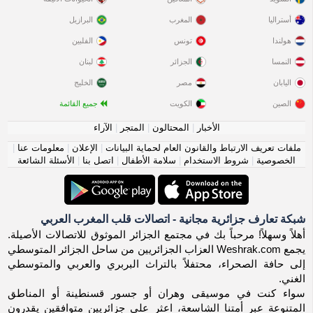
أستراليا
المغرب
البرازيل
هولندا
تونس
الفلبين
النمسا
الجزائر
لبنان
اليابان
مصر
الخليج
الصين
الكويت
جميع القائمة
الأخبار
|
المحتالون
|
المتجر
|
الآراء
ملفات تعريف الارتباط والقانون العام لحماية البيانات
|
الإعلان
|
معلومات عنا
|
الخصوصية
|
شروط الاستخدام
|
سلامة الأطفال
|
اتصل بنا
|
الأسئلة الشائعة
شبكة تعارف جزائرية مجانية - اتصالات قلب المغرب العربي
أهلاً وسهلاً! مرحباً بك في مجتمع الجزائر الموثوق للاتصالات الأصيلة.
يجمع Weshrak.com العزاب الجزائريين من ساحل الجزائر المتوسطي
إلى حافة الصحراء، محتفلاً بالتراث البربري والعربي والمتوسطي
الغني.
سواء كنت في موسيقى وهران أو جسور قسنطينة أو المناطق
المتنوعة عبر أمتنا الشاسعة، اعثر على جزائريين متوافقين يقدرون