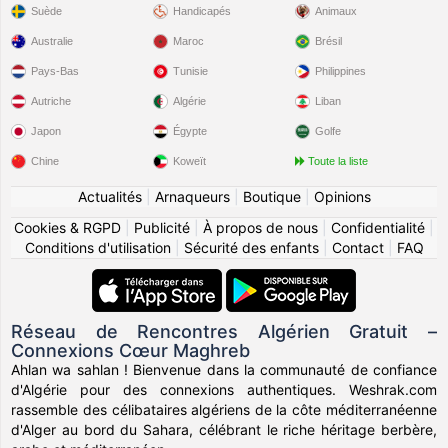
Suède
Handicapés
Animaux
Australie
Maroc
Brésil
Pays-Bas
Tunisie
Philippines
Autriche
Algérie
Liban
Japon
Égypte
Golfe
Chine
Koweït
Toute la liste
Actualités
|
Arnaqueurs
|
Boutique
|
Opinions
Cookies & RGPD
|
Publicité
|
À propos de nous
|
Confidentialité
|
Conditions d'utilisation
|
Sécurité des enfants
|
Contact
|
FAQ
Réseau de Rencontres Algérien Gratuit –
Connexions Cœur Maghreb
Ahlan wa sahlan ! Bienvenue dans la communauté de confiance
d'Algérie pour des connexions authentiques. Weshrak.com
rassemble des célibataires algériens de la côte méditerranéenne
d'Alger au bord du Sahara, célébrant le riche héritage berbère,