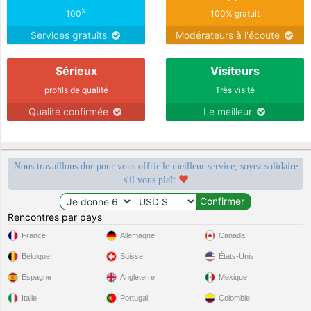
%
100
100% gratuit
Services gratuits
Modérateurs à l'écoute
Sérieux
Visiteurs
profils de qualité
Très visité
Qualité confirmée
Le meilleur
Nous travaillons dur pour vous offrir le meilleur service, soyez solidaire
s'il vous plaît
Rencontres par pays
France
Allemagne
Canada
Belgique
Suisse
États-Unis
Espagne
Angleterre
Mexique
Italie
Portugal
Colombie