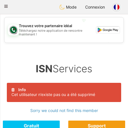
Weshrak
Toggle
Mode
Connexion
navigation
💖
Trouvez votre partenaire idéal
Téléchargez notre application de rencontre
💖
maintenant !
💕
💕
ISN
Services
Info
Cet utilisateur n’existe pas ou a été supprimé
Sorry we could not find this member
Gratuit
Support