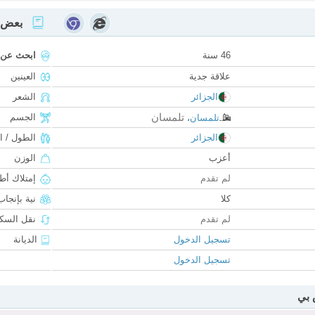
بعض ا
46 سنة
ابحث عن
علاقة جدية
العينين
الجزائر
الشعر
تلمسان
الجسم
تلمسان
،
الجزائر
الطول / ا
أعزب
الوزن
لم تقدم
إمتلاك أط
كلا
نية بإنجا
لم تقدم
نقل السكن
تسجيل الدخول
الديانة
تسجيل الدخول
 بي