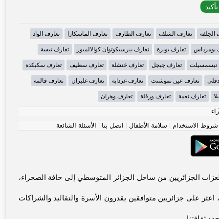
 الجلفة
تعارف الشلف
تعارف الطارف
تعارف الماسكارا
تعارف الواد
 بومرداس
تعارف بويرة
تعارف بيرسيكوتوان كوالالمبور
تعارف تبسة
 تيسمسيلت
تعارف جيجل
تعارف خنشلة
تعارف سطيف
تعارف سكيكدة
دفلى
تعارف عين تموشنت
تعارف غرداية
تعارف غليزان
تعارف قالمة
لا
تعارف نعمة
تعارف ورقلة
تعارف وهران
راء
شروط الاستخدام
|
سلامة الأطفال
|
اتصل بنا
|
الأسئلة الشائعة
 وسهلاً! مرحباً بك في مجتمع الجزائر الموثوق للاتصالات الأصيلة. يجمع Weshrak.com العزاب الجزائريين من ساحل الجزائر المتوسطي إلى حافة الصحراء،
عثر على جزائريين متوافقين يقدرون الأسرة والتقاليد والشراكات
دد ثقافتنا.