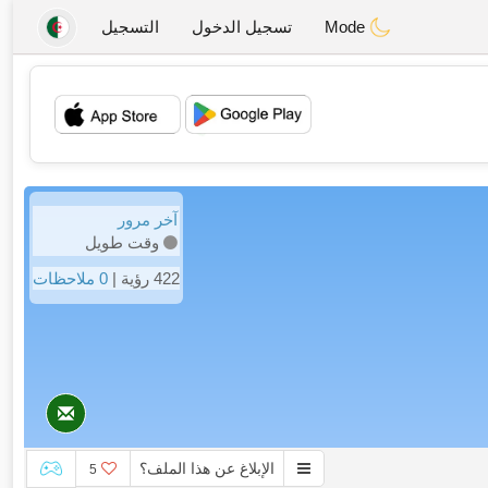
Mode
تسجيل الدخول
التسجيل
💖
💕
آخر مرور
وقت طويل
422 رؤية |
0 ملاحظات
الإبلاغ عن هذا الملف؟
5