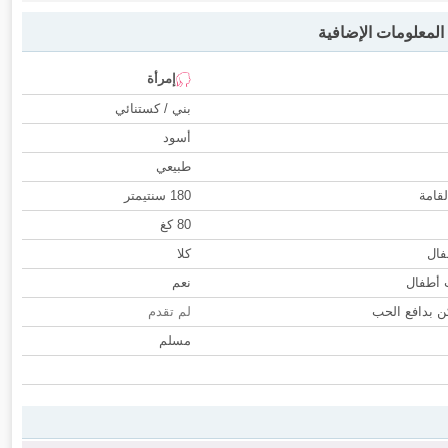
لمعلومات الإضافية
إمرأة
بني / كستنائي
أسود
طبيعي
لقامة
180 سنتيمتر
80 كغ
فال
كلا
ب أطفال
نعم
 بدافع الحب
لم تقدم
مسلم