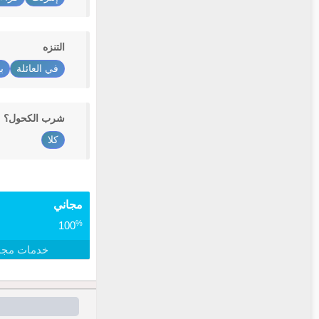
التنزه
في العائلة
ب
شرب الكحول؟
كلا
مجاني
%
100
خدمات مجا