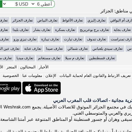
مناطق: الجزائر
ارف أم البواقي
تعارف إليزي
تعارف الأغواط
تعارف البياض
تعارف الجزائر
تعارف
تعارف بجاية
تعارف برج بوعريريج
تعارف بسكرة
تعارف بشار
تعارف بليدا
تعارف
ارف تمنراست
تعارف تندوف
تعارف تيارت
تعارف تيبازة
تعارف تيزي وزو
تعارف
اس
تعارف سيدي بلعباس
تعارف شمالي
تعارف صيدا
تعارف عنابة
تعارف عين ال
تعارف قسطنطين
تعارف م سيلا
تعارف مستغانم
تعارف ميديا
تعارف مي
الأخبار
|
المحتالون
|
المتجر
|
الآ
عريف الارتباط والقانون العام لحماية البيانات
|
الإعلان
|
معلومات عنا
|
الخصوصية
|
ية مجانية - اتصالات قلب المغرب العربي
أهلاً
لبربري والعربي والمتوسطي الغني.
قى وهران أو جسور قسنطينة أو المناطق المتنوعة عبر أمتنا الشاسعة، ا
نية تماماً بينما تكرم الضيافة الجزائرية والروابط المجتمعية القوية التي تح