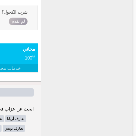
شرب الكحول؟
لم تقدم
مجاني
%
100
خدمات مجا
ابحث عن عزاب في
تعارف أريانا
تع
تعارف تونس