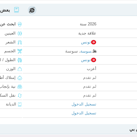
بعض ا
2026 سنة
ابحث عن
علاقة جدية
العينين
تونس
الشعر
سوسة
الجسم
سوسة
،
تونس
الطول / ا
أعزب
الوزن
لم تقدم
إمتلاك أط
لم تقدم
نية بإنجا
لم تقدم
نقل السكن
تسجيل الدخول
الديانة
تسجيل الدخول
 بي