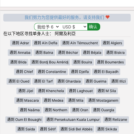
我们努力为您提供最好的服务，请支持我们
在以下地区寻找单身人士： 阿爾及利亞
遇到 Adrar
遇到 Aïn Defla
遇到 Aïn Témouchent
遇到 Algiers
遇到 Annaba
遇到 Batna
遇到 Béchar
遇到 Béjaïa
遇到 Biskra
遇到 Blida
遇到 Bordj Bou Arréridj
遇到 Bouira
遇到 Boumerdes
遇到 Chlef
遇到 Constantine
遇到 Djelfa
遇到 El Bayadh
遇到 El Oued
遇到 El Tarf
遇到 Ghardaia
遇到 Guelma
遇到 Illizi
遇到 Jijel
遇到 Khenchela
遇到 Laghouat
遇到 M Sila
遇到 Mascara
遇到 Medea
遇到 Mila
遇到 Mostaganem
遇到 Naâma
遇到 Northern
遇到 Oran
遇到 Ouargla
遇到 Oum El Bouaghi
遇到 Persekutuan Kuala Lumpur
遇到 Relizane
遇到 Saida
遇到 Sétif
遇到 Sidi Bel Abbès
遇到 Skikda