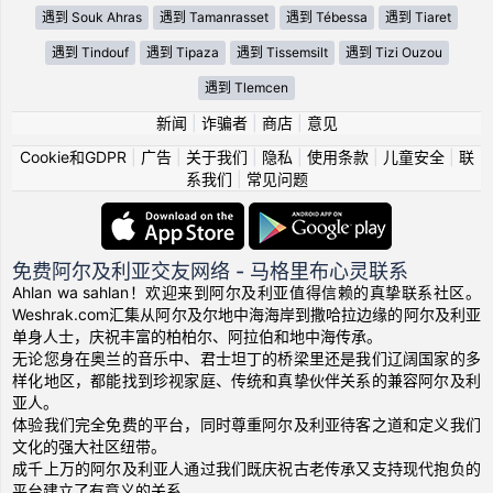
遇到 Souk Ahras
遇到 Tamanrasset
遇到 Tébessa
遇到 Tiaret
遇到 Tindouf
遇到 Tipaza
遇到 Tissemsilt
遇到 Tizi Ouzou
遇到 Tlemcen
新闻
|
诈骗者
|
商店
|
意见
Cookie和GDPR
|
广告
|
关于我们
|
隐私
|
使用条款
|
儿童安全
|
联
系我们
|
常见问题
免费阿尔及利亚交友网络 - 马格里布心灵联系
Ahlan wa sahlan！欢迎来到阿尔及利亚值得信赖的真挚联系社区。
Weshrak.com汇集从阿尔及尔地中海海岸到撒哈拉边缘的阿尔及利亚
单身人士，庆祝丰富的柏柏尔、阿拉伯和地中海传承。
无论您身在奥兰的音乐中、君士坦丁的桥梁里还是我们辽阔国家的多
样化地区，都能找到珍视家庭、传统和真挚伙伴关系的兼容阿尔及利
亚人。
体验我们完全免费的平台，同时尊重阿尔及利亚待客之道和定义我们
文化的强大社区纽带。
成千上万的阿尔及利亚人通过我们既庆祝古老传承又支持现代抱负的
平台建立了有意义的关系。