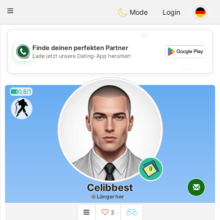
Weshrak
Toggle
Mode
Login
navigation
💖
Finde deinen perfekten Partner
💖
Lade jetzt unsere Dating-App herunter!
💕
💕
0.8/1
0
Celibbest
Länger her
3