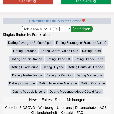
Geprüft
Top-Seite
Unterstütze uns für besseren Service
Singles finden in: Frankreich
Dating Auvergne-Rhône-Alpes
Dating Bourgogne-Franche-Comté
Dating Bretagne
Dating Centre-Val de Loire
Dating Corse
Dating Fort-de-france
Dating Grand Est
Dating Grande-Terre
Dating Guadeloupe
Dating Guyane
Dating Hauts-de-France
Dating Île-de-France
Dating La Réunion
Dating Martinique
Dating Normandie
Dating Nouvelle-Aquitaine
Dating Occitanie
Dating Pays de la Loire
Dating Provence-Alpes-Côte d Azur
News
|
Fakes
|
Shop
|
Meinungen
Cookies & DSGVO
|
Werbung
|
Über uns
|
Datenschutz
|
AGB
|
Kindersicherheit
|
Kontakt
|
FAQ