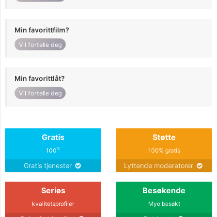
Min favorittfilm?
Vil fortelle deg
Min favorittlåt?
Vil fortelle deg
Gratis
Støtte
%
100
100% gratis
Gratis tjenester
Lyttende moderatorer
Seriøs
Besøkende
kvalitetsprofiler
Mye besøkt