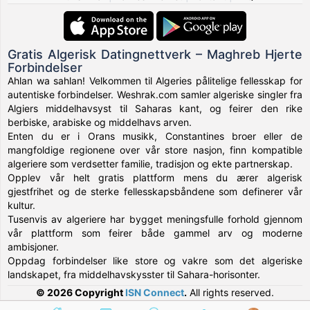
Gratis Algerisk Datingnettverk – Maghreb Hjerte
Forbindelser
Ahlan wa sahlan! Velkommen til Algeries pålitelige fellesskap for
autentiske forbindelser. Weshrak.com samler algeriske singler fra
Algiers middelhavsyst til Saharas kant, og feirer den rike
berbiske, arabiske og middelhavs arven.
Enten du er i Orans musikk, Constantines broer eller de
mangfoldige regionene over vår store nasjon, finn kompatible
algeriere som verdsetter familie, tradisjon og ekte partnerskap.
Opplev vår helt gratis plattform mens du ærer algerisk
gjestfrihet og de sterke fellesskapsbåndene som definerer vår
kultur.
Tusenvis av algeriere har bygget meningsfulle forhold gjennom
vår plattform som feirer både gammel arv og moderne
ambisjoner.
Oppdag forbindelser like store og vakre som det algeriske
landskapet, fra middelhavskysster til Sahara-horisonter.
© 2026 Copyright
ISN Connect
.
All rights reserved.