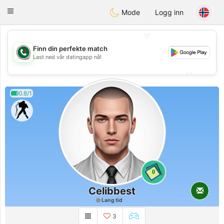
Weshrak
Toggle
Mode
Logg inn
navigation
💖
Finn din perfekte match
💖
Last ned vår datingapp nå!
💕
💕
0.8/1
0
Celibbest
Lang tid
3