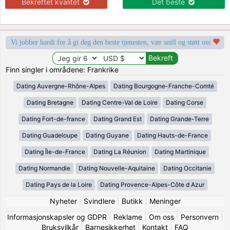
Bekreftet kvalitet
Det beste
Vi jobber hardt for å gi deg den beste tjenesten, vær snill og støtt oss
Finn singler i områdene: Frankrike
Dating Auvergne-Rhône-Alpes
Dating Bourgogne-Franche-Comté
Dating Bretagne
Dating Centre-Val de Loire
Dating Corse
Dating Fort-de-france
Dating Grand Est
Dating Grande-Terre
Dating Guadeloupe
Dating Guyane
Dating Hauts-de-France
Dating Île-de-France
Dating La Réunion
Dating Martinique
Dating Normandie
Dating Nouvelle-Aquitaine
Dating Occitanie
Dating Pays de la Loire
Dating Provence-Alpes-Côte d Azur
Nyheter
|
Svindlere
|
Butikk
|
Meninger
Informasjonskapsler og GDPR
|
Reklame
|
Om oss
|
Personvern
|
Bruksvilkår
|
Barnesikkerhet
|
Kontakt
|
FAQ