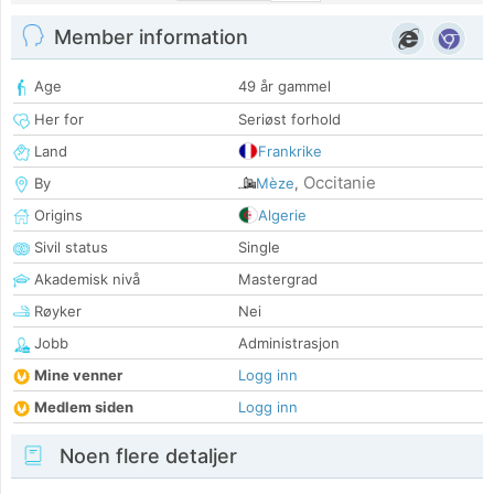
Member information
Age
49 år gammel
Her for
Seriøst forhold
Land
Frankrike
Occitanie
By
Mèze
,
Origins
Algerie
Sivil status
Single
Akademisk nivå
Mastergrad
Røyker
Nei
Jobb
Administrasjon
Mine venner
Logg inn
Medlem siden
Logg inn
Noen flere detaljer