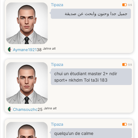
Tipaza
0.5
جميل جدا وحنون وابحث عن صديقة
Jahre alt
Aymane1921
38
Tipaza
0.5
chui un étudiant master 2+ ndir
sport+ nkhdm Tol ta3i 183
Jahre alt
Chamsouzhc
25
Tipaza
0.6
quelqu’un de calme