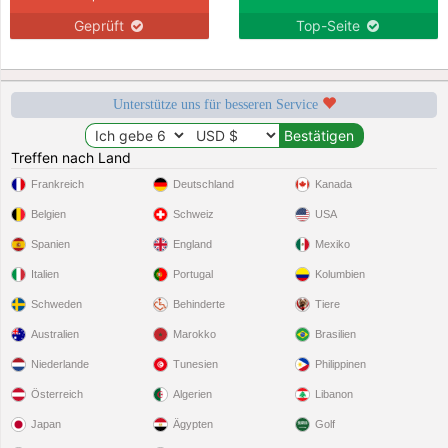
Geprüft
Top-Seite
Unterstütze uns für besseren Service
Treffen nach Land
Frankreich
Deutschland
Kanada
Belgien
Schweiz
USA
Spanien
England
Mexiko
Italien
Portugal
Kolumbien
Schweden
Behinderte
Tiere
Australien
Marokko
Brasilien
Niederlande
Tunesien
Philippinen
Österreich
Algerien
Libanon
Japan
Ägypten
Golf