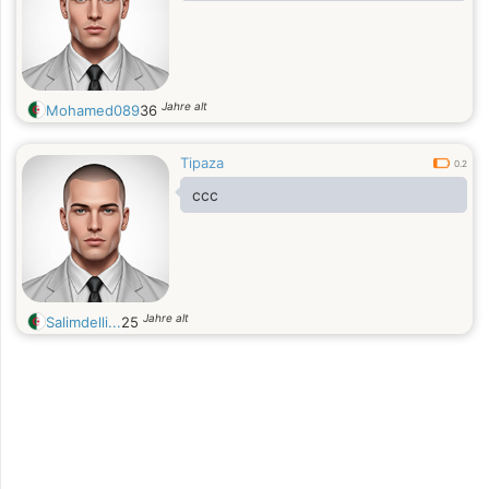
Jahre alt
Mohamed089
36
Tipaza
0.2
ccc
Jahre alt
Salimdelli...
25