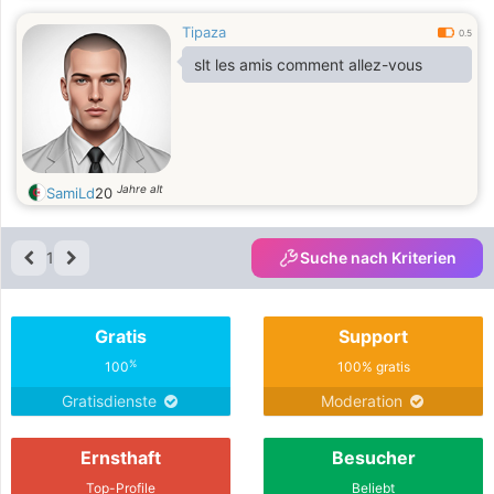
Tipaza
0.5
slt les amis comment allez-vous
Jahre alt
SamiLd
20
1
Suche nach Kriterien
Gratis
Support
%
100
100% gratis
Gratisdienste
Moderation
Ernsthaft
Besucher
Top-Profile
Beliebt