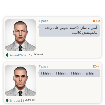
Tipaza
0.5
أمين م تيبازة 42سنة نحوس على وحدة
ماتفوتشش 50سنة
Jahre alt
Amin42tipa...
19
Tipaza
0.2
hhhhhhhhhhhhhhhhhhhhhhhhjjjjhhjhj
Jahre alt
Bhouss
31