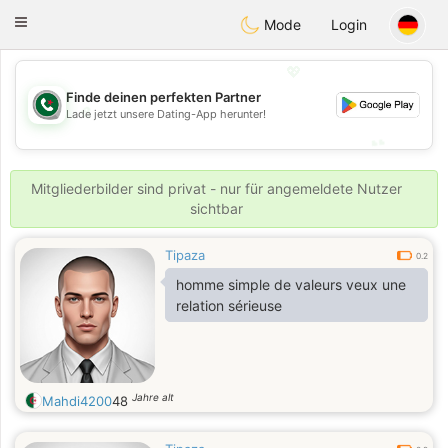
Weshrak
Toggle
Mode
Login
navigation
💖
Finde deinen perfekten Partner
💖
Lade jetzt unsere Dating-App herunter!
💕
💕
Mitgliederbilder sind privat - nur für angemeldete Nutzer
sichtbar
Tipaza
0.2
homme simple de valeurs veux une
relation sérieuse
Jahre alt
Mahdi4200
48