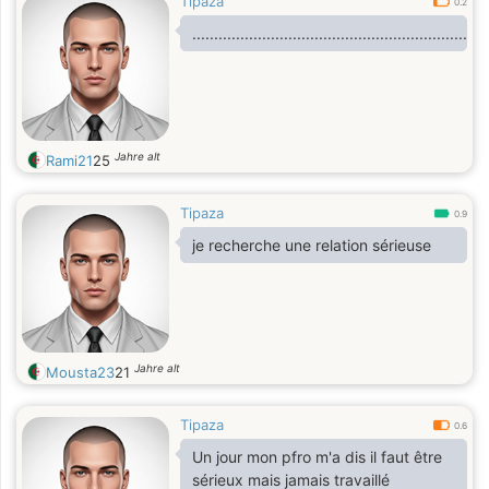
Tipaza
0.2
...........................................................
Jahre alt
Rami21
25
Tipaza
0.9
je recherche une relation sérieuse
Jahre alt
Mousta23
21
Tipaza
0.6
Un jour mon pfro m'a dis il faut être
sérieux mais jamais travaillé