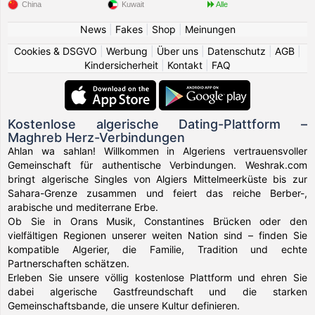
China
Kuwait
Alle
News
|
Fakes
|
Shop
|
Meinungen
Cookies & DSGVO
|
Werbung
|
Über uns
|
Datenschutz
|
AGB
|
Kindersicherheit
|
Kontakt
|
FAQ
Kostenlose algerische Dating-Plattform –
Maghreb Herz-Verbindungen
Ahlan wa sahlan! Willkommen in Algeriens vertrauensvoller
Gemeinschaft für authentische Verbindungen. Weshrak.com
bringt algerische Singles von Algiers Mittelmeerküste bis zur
Sahara-Grenze zusammen und feiert das reiche Berber-,
arabische und mediterrane Erbe.
Ob Sie in Orans Musik, Constantines Brücken oder den
vielfältigen Regionen unserer weiten Nation sind – finden Sie
kompatible Algerier, die Familie, Tradition und echte
Partnerschaften schätzen.
Erleben Sie unsere völlig kostenlose Plattform und ehren Sie
dabei algerische Gastfreundschaft und die starken
Gemeinschaftsbande, die unsere Kultur definieren.