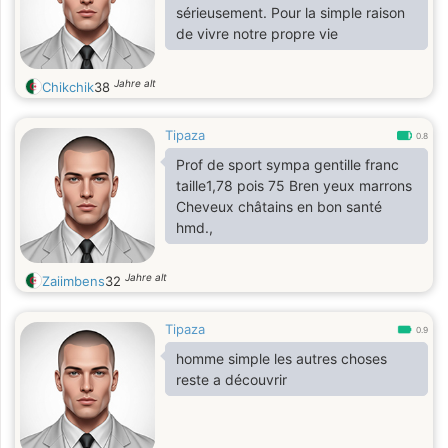
sérieusement. Pour la simple raison
de vivre notre propre vie
Jahre alt
Chikchik
38
Tipaza
0.8
Prof de sport sympa gentille franc
taille1,78 pois 75 Bren yeux marrons
Cheveux châtains en bon santé
hmd.,
Jahre alt
Zaiimbens
32
Tipaza
0.9
homme simple les autres choses
reste a découvrir