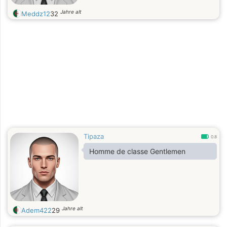
Jahre alt
Meddz12
32
Tipaza
0.8
Homme de classe Gentlemen
Jahre alt
Adem422
29