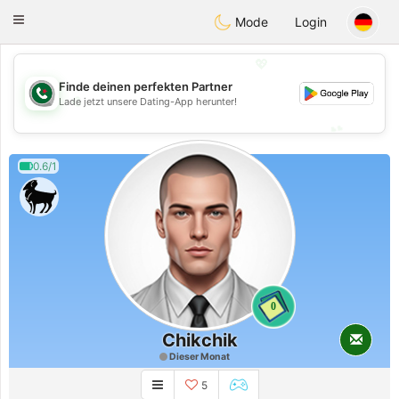
Weshrak
Toggle
Mode
Login
navigation
💖
Finde deinen perfekten Partner
💖
Lade jetzt unsere Dating-App herunter!
💕
💕
0.6/1
0
Chikchik
Dieser Monat
5