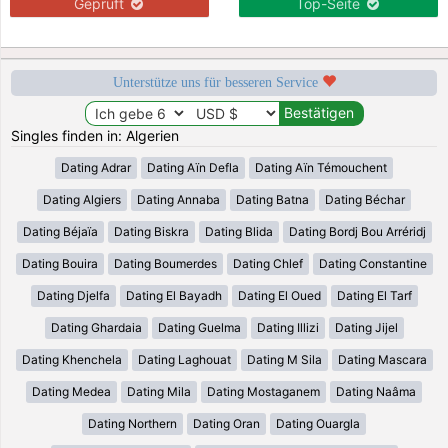
Geprüft
Top-Seite
Unterstütze uns für besseren Service
Singles finden in: Algerien
Dating Adrar
Dating Aïn Defla
Dating Aïn Témouchent
Dating Algiers
Dating Annaba
Dating Batna
Dating Béchar
Dating Béjaïa
Dating Biskra
Dating Blida
Dating Bordj Bou Arréridj
Dating Bouira
Dating Boumerdes
Dating Chlef
Dating Constantine
Dating Djelfa
Dating El Bayadh
Dating El Oued
Dating El Tarf
Dating Ghardaia
Dating Guelma
Dating Illizi
Dating Jijel
Dating Khenchela
Dating Laghouat
Dating M Sila
Dating Mascara
Dating Medea
Dating Mila
Dating Mostaganem
Dating Naâma
Dating Northern
Dating Oran
Dating Ouargla