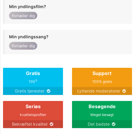
Min yndlingsfilm?
Fortæller dig
Min yndlingssang?
Fortæller dig
Gratis
Support
%
100
100% gratis
Gratis tjenester
Lyttende moderatorer
Seriøs
Besøgende
kvalitetsprofiler
Meget besøgt
Bekræftet kvalitet
Det bedste