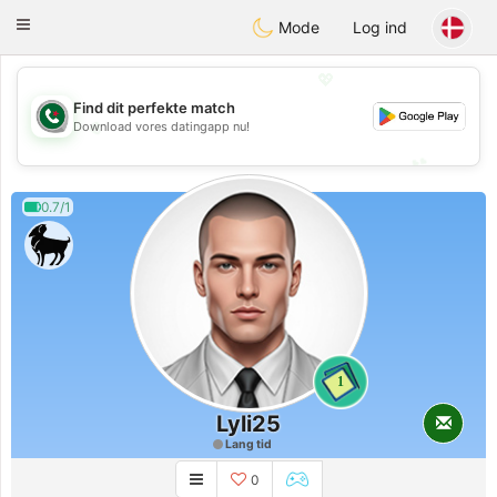
Weshrak
Toggle
Mode
Log ind
navigation
💖
Find dit perfekte match
💖
Download vores datingapp nu!
💕
💕
0.7/1
1
Lyli25
Lang tid
0