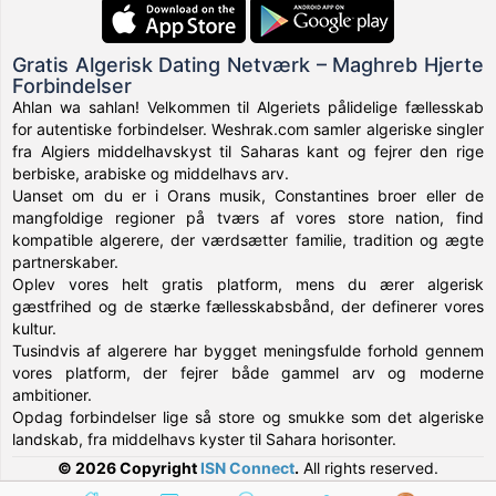
Gratis Algerisk Dating Netværk – Maghreb Hjerte
Forbindelser
Ahlan wa sahlan! Velkommen til Algeriets pålidelige fællesskab
for autentiske forbindelser. Weshrak.com samler algeriske singler
fra Algiers middelhavskyst til Saharas kant og fejrer den rige
berbiske, arabiske og middelhavs arv.
Uanset om du er i Orans musik, Constantines broer eller de
mangfoldige regioner på tværs af vores store nation, find
kompatible algerere, der værdsætter familie, tradition og ægte
partnerskaber.
Oplev vores helt gratis platform, mens du ærer algerisk
gæstfrihed og de stærke fællesskabsbånd, der definerer vores
kultur.
Tusindvis af algerere har bygget meningsfulde forhold gennem
vores platform, der fejrer både gammel arv og moderne
ambitioner.
Opdag forbindelser lige så store og smukke som det algeriske
landskab, fra middelhavs kyster til Sahara horisonter.
© 2026 Copyright
ISN Connect
.
All rights reserved.