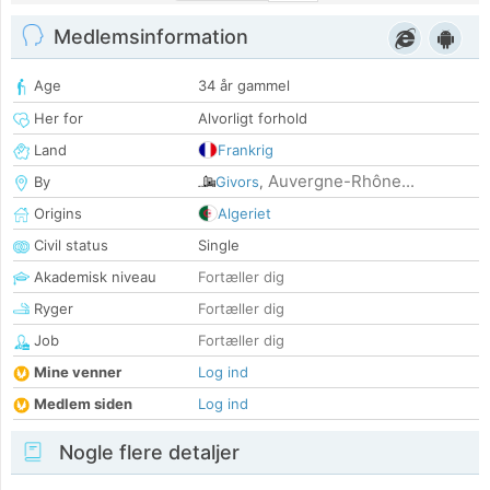
Medlemsinformation
Age
34 år gammel
Her for
Alvorligt forhold
Land
Frankrig
Auvergne-Rhône...
By
Givors
,
Origins
Algeriet
Civil status
Single
Akademisk niveau
Fortæller dig
Ryger
Fortæller dig
Job
Fortæller dig
Mine venner
Log ind
Medlem siden
Log ind
Nogle flere detaljer