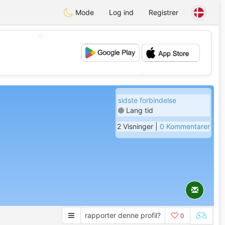
Mode
Log ind
Registrer
💖
💕
sidste forbindelse
Lang tid
2 Visninger |
0 Kommentarer
rapporter denne profil?
0