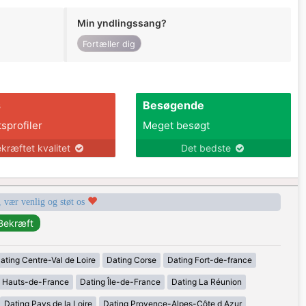
Min yndlingssang?
Fortæller dig
s
Besøgende
tsprofiler
Meget besøgt
kræftet kvalitet
Det bedste
, vær venlig og støt os
ating Centre-Val de Loire
Dating Corse
Dating Fort-de-france
g Hauts-de-France
Dating Île-de-France
Dating La Réunion
Dating Pays de la Loire
Dating Provence-Alpes-Côte d Azur