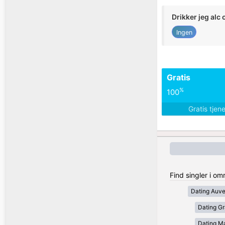
Drikker jeg alc 
Ingen
Gratis
%
100
Gratis tjen
Find singler i om
Dating Auv
Dating Gr
Dating Ma