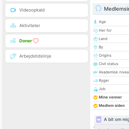
Medlemsi
Videoopkald
Age
Aktiviteter
Her for
Land
Doner
By
Origins
Arbejdstidslinje
Civil status
Akademisk nivea
Ryger
Job
Mine venner
Medlem siden
A bit om mi