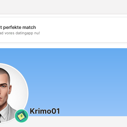
it perfekte match
💖
d vores datingapp nu!
💕
Krimo01
0