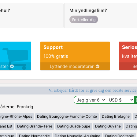
ohol?
Min yndlingsfilm?
Fortæller dig
Support
Seriø
100% gratis
kvalite
ester
Lyttende moderatorer
Be
Vi arbejder hårdt for at give dig den bedste service
råderne: Frankrig
ergne-Rhône-Alpes
Dating Bourgogne-Franche-Comté
Dating Bretagne
D
and Est
Dating Grande-Terre
Dating Guadeloupe
Dating Guyane
Datin
rtinique
Dating Normandie
Dating Nouvelle-Aquitaine
Dating Occitanie