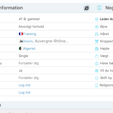
nformation
Nogl
47 år gammel
Leder du
Alvorligt forhold
Øjne
Frankrig
Håret
Auvergne-Rhône...
Givors
,
Kroppe
Algeriet
Højde
Single
Vægt
u
Fortæller dig
Have bø
Ja
Vil du h
Fortæller dig
Skift by
Log ind
Religion
Log ind
g