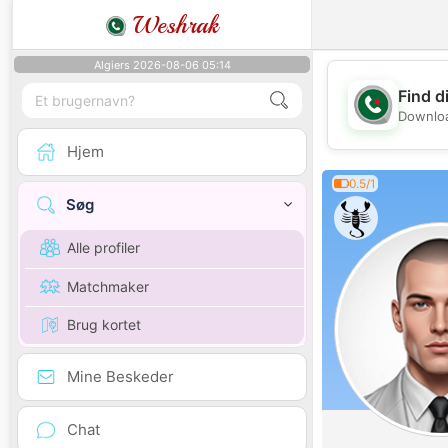
Weshrak
Algiers 2026-08-06 05:14
Find d
Downloa
Hjem
0.5/1
Søg
Alle profiler
Matchmaker
Brug kortet
Mine Beskeder
Chat