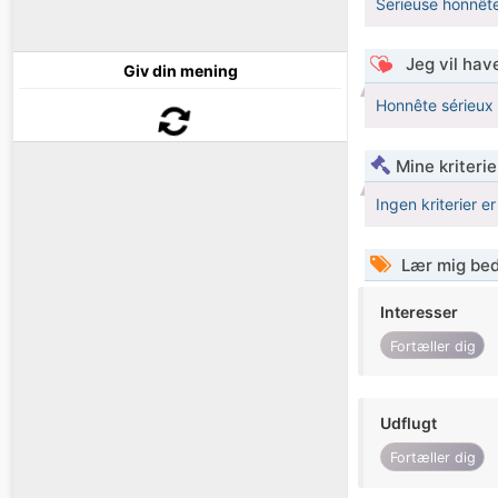
Serieuse honnêt
Jeg vil have
Giv din mening
Honnête sérieux 
Mine kriterie
Ingen kriterier er
Lær mig bed
Interesser
Fortæller dig
Udflugt
Fortæller dig