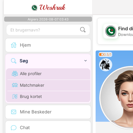
Weshrak
Algiers 2026-08-07 03:43
Find d
Downloa
Hjem
0.5/1
Søg
Alle profiler
Matchmaker
Brug kortet
Mine Beskeder
Chat