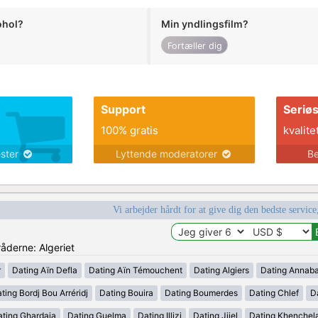
ohol?
Min yndlingsfilm?
Fortæller dig
Support
Seriø
100% gratis
kvalite
ester
Lyttende moderatorer
Be
Vi arbejder hårdt for at give dig den bedste service
råderne: Algeriet
r
Dating Aïn Defla
Dating Aïn Témouchent
Dating Algiers
Dating Annab
ting Bordj Bou Arréridj
Dating Bouira
Dating Boumerdes
Dating Chlef
D
ating Ghardaia
Dating Guelma
Dating Illizi
Dating Jijel
Dating Khenchel