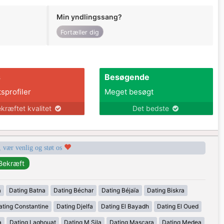
Min yndlingssang?
Fortæller dig
s
Besøgende
tsprofiler
Meget besøgt
kræftet kvalitet
Det bedste
, vær venlig og støt os
a
Dating Batna
Dating Béchar
Dating Béjaïa
Dating Biskra
ating Constantine
Dating Djelfa
Dating El Bayadh
Dating El Oued
a
Dating Laghouat
Dating M Sila
Dating Mascara
Dating Medea