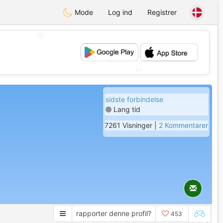
Mode
Log ind
Registrer
💖
💕
sidste forbindelse
Lang tid
7261 Visninger |
2 Kommentarer
rapporter denne profil?
453