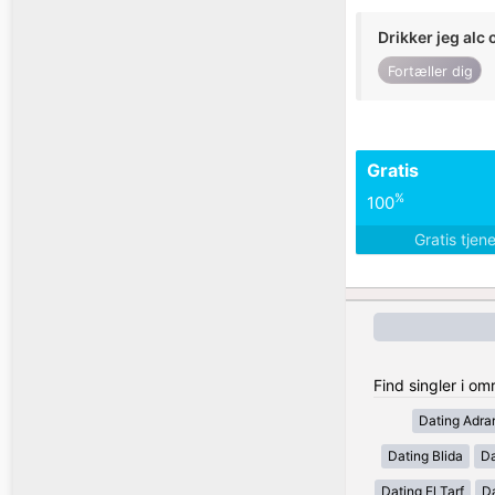
Drikker jeg alc 
Fortæller dig
Gratis
%
100
Gratis tjen
Find singler i om
Dating Adra
Dating Blida
Da
Dating El Tarf
D