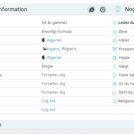
nformation
Nogl
54 år gammel
Leder du
Alvorligt forhold
Øjne
Algeriet
Håret
Algiers
Algiers
,
Kroppe
Algeriet
Højde
Single
Vægt
u
Fortæller dig
Have bø
Fortæller dig
Vil du h
Fortæller dig
Skift by
Log ind
Religion
Log ind
g