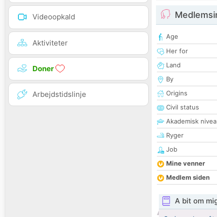
Medlemsi
Videoopkald
Age
Aktiviteter
Her for
Land
Doner
By
Origins
Arbejdstidslinje
Civil status
Akademisk nivea
Ryger
Job
Mine venner
Medlem siden
A bit om mi