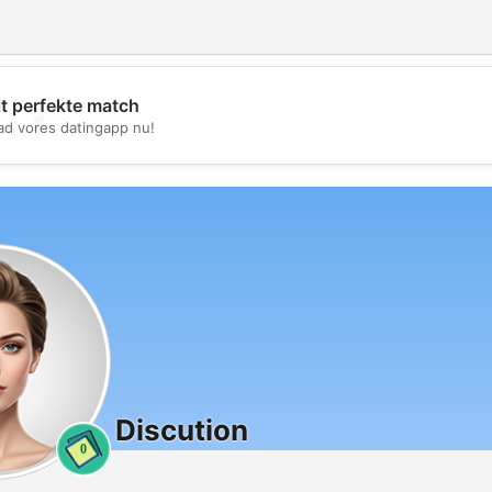
it perfekte match
💖
d vores datingapp nu!
💕
Discution
0