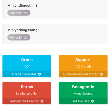
Min yndlingsfilm?
Fortæller dig
Min yndlingssang?
Fortæller dig
Gratis
Support
%
100
100% gratis
Gratis tjenester
Lyttende moderatorer
Seriøs
Besøgende
kvalitetsprofiler
Meget besøgt
Bekræftet kvalitet
Det bedste