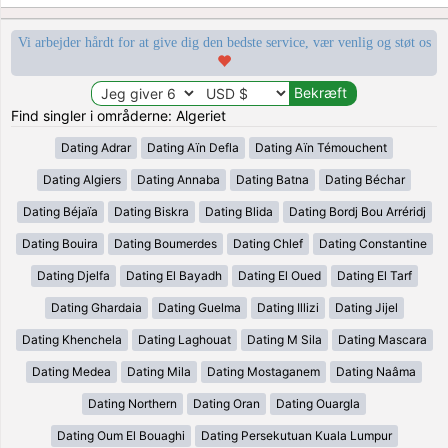
Vi arbejder hårdt for at give dig den bedste service, vær venlig og støt os
Find singler i områderne: Algeriet
Dating Adrar
Dating Aïn Defla
Dating Aïn Témouchent
Dating Algiers
Dating Annaba
Dating Batna
Dating Béchar
Dating Béjaïa
Dating Biskra
Dating Blida
Dating Bordj Bou Arréridj
Dating Bouira
Dating Boumerdes
Dating Chlef
Dating Constantine
Dating Djelfa
Dating El Bayadh
Dating El Oued
Dating El Tarf
Dating Ghardaia
Dating Guelma
Dating Illizi
Dating Jijel
Dating Khenchela
Dating Laghouat
Dating M Sila
Dating Mascara
Dating Medea
Dating Mila
Dating Mostaganem
Dating Naâma
Dating Northern
Dating Oran
Dating Ouargla
Dating Oum El Bouaghi
Dating Persekutuan Kuala Lumpur