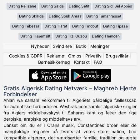
Dating Relizane
Dating Saida
Dating Sétif
Dating Sidi Bel Abbès
Dating Skikda
Dating Souk Ahras
Dating Tamanrasset
Dating Tébessa
Dating Tiaret
Dating Tindouf
Dating Tipaza
Dating Tissemsilt
Dating Tizi Ouzou
Dating Tlemcen
Nyheder
|
Svindlere
|
Butik
|
Meninger
Cookies & GDPR
|
Reklame
|
Om os
|
Privatliv
|
Brugsvilkår
|
Børnesikkerhed
|
Kontakt
|
FAQ
Gratis Algerisk Dating Netværk – Maghreb Hjerte
Forbindelser
Ahlan wa sahlan! Velkommen til Algeriets pålidelige fællesskab
for autentiske forbindelser. Weshrak.com samler algeriske singler
fra Algiers middelhavskyst til Saharas kant og fejrer den rige
berbiske, arabiske og middelhavs arv.
Uanset om du er i Orans musik, Constantines broer eller de
mangfoldige regioner på tværs af vores store nation, find
kompatible algerere, der værdsætter familie, tradition og ægte