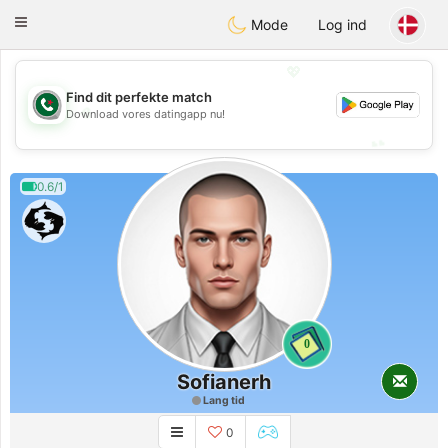
Weshrak
Toggle
Mode
Log ind
navigation
💖
Find dit perfekte match
💖
Download vores datingapp nu!
💕
💕
0.6/1
0
Sofianerh
Lang tid
0