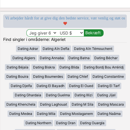
Vi arbejder hårdt for at give dig den bedste service, vær venlig og støt os
Find singler i områderne: Algeriet
Dating Adrar
Dating Aïn Defla
Dating Aïn Témouchent
Dating Algiers
Dating Annaba
Dating Batna
Dating Béchar
Dating Béjaïa
Dating Biskra
Dating Blida
Dating Bordj Bou Arréridj
Dating Bouira
Dating Boumerdes
Dating Chlef
Dating Constantine
Dating Djelfa
Dating El Bayadh
Dating El Oued
Dating El Tarf
Dating Ghardaia
Dating Guelma
Dating Illizi
Dating Jijel
Dating Khenchela
Dating Laghouat
Dating M Sila
Dating Mascara
Dating Medea
Dating Mila
Dating Mostaganem
Dating Naâma
Dating Northern
Dating Oran
Dating Ouargla