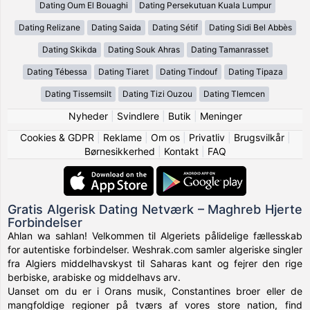
Dating Oum El Bouaghi
Dating Persekutuan Kuala Lumpur
Dating Relizane
Dating Saida
Dating Sétif
Dating Sidi Bel Abbès
Dating Skikda
Dating Souk Ahras
Dating Tamanrasset
Dating Tébessa
Dating Tiaret
Dating Tindouf
Dating Tipaza
Dating Tissemsilt
Dating Tizi Ouzou
Dating Tlemcen
Nyheder
|
Svindlere
|
Butik
|
Meninger
Cookies & GDPR
|
Reklame
|
Om os
|
Privatliv
|
Brugsvilkår
|
Børnesikkerhed
|
Kontakt
|
FAQ
Gratis Algerisk Dating Netværk – Maghreb Hjerte
Forbindelser
Ahlan wa sahlan! Velkommen til Algeriets pålidelige fællesskab
for autentiske forbindelser. Weshrak.com samler algeriske singler
fra Algiers middelhavskyst til Saharas kant og fejrer den rige
berbiske, arabiske og middelhavs arv.
Uanset om du er i Orans musik, Constantines broer eller de
mangfoldige regioner på tværs af vores store nation, find