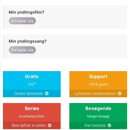
Min yndlingsfilm?
Fortæller dig
Min yndlingssang?
Fortæller dig
Gratis
Support
%
100
100% gratis
Gratis tjenester
Lyttende moderatorer
Seriøs
Besøgende
kvalitetsprofiler
Meget besøgt
Bekræftet kvalitet
Det bedste