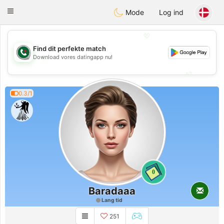
Weshrak
Toggle
Mode
Log ind
navigation
💖
Find dit perfekte match
💖
Download vores datingapp nu!
💕
💕
0.3/1
0
Baradaaa
Lang tid
251