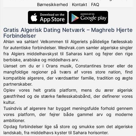
Børnesikkerhed
|
Kontakt
|
FAQ
Gratis Algerisk Dating Netværk – Maghreb Hjerte
Forbindelser
Ahlan wa sahlan! Velkommen til Algeriets pålidelige fællesskab
for autentiske forbindelser. Weshrak.com samler algeriske singler
fra Algiers middelhavskyst til Saharas kant og fejrer den rige
berbiske, arabiske og middelhavs arv.
Uanset om du er i Orans musik, Constantines broer eller de
mangfoldige regioner på tværs af vores store nation, find
kompatible algerere, der værdsætter familie, tradition og ægte
partnerskaber.
Oplev vores helt gratis platform, mens du ærer algerisk
gæstfrihed og de stærke fællesskabsbånd, der definerer vores
kultur.
Tusindvis af algerere har bygget meningsfulde forhold gennem
vores platform, der fejrer både gammel arv og moderne
ambitioner.
Opdag forbindelser lige så store og smukke som det algeriske
landskab, fra middelhavs kyster til Sahara horisonter.