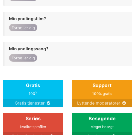
Min yndlingsfilm?
Fortæller dig
Min yndlingssang?
Fortæller dig
Gratis
Support
%
100
100% gratis
Gratis tjenester
Lyttende moderatorer
Seriøs
Besøgende
kvalitetsprofiler
Meget besøgt