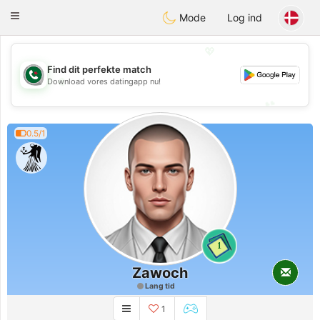
Weshrak
Toggle
Mode
Log ind
navigation
💖
Find dit perfekte match
💖
Download vores datingapp nu!
💕
💕
0.5/1
1
Zawoch
Lang tid
1