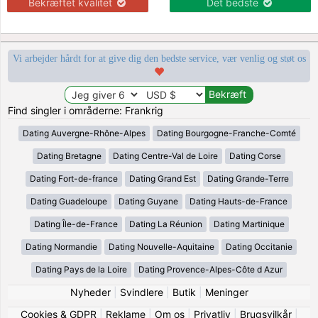
Bekræftet kvalitet
Det bedste
Vi arbejder hårdt for at give dig den bedste service, vær venlig og støt os
Find singler i områderne: Frankrig
Dating Auvergne-Rhône-Alpes
Dating Bourgogne-Franche-Comté
Dating Bretagne
Dating Centre-Val de Loire
Dating Corse
Dating Fort-de-france
Dating Grand Est
Dating Grande-Terre
Dating Guadeloupe
Dating Guyane
Dating Hauts-de-France
Dating Île-de-France
Dating La Réunion
Dating Martinique
Dating Normandie
Dating Nouvelle-Aquitaine
Dating Occitanie
Dating Pays de la Loire
Dating Provence-Alpes-Côte d Azur
Nyheder
|
Svindlere
|
Butik
|
Meninger
Cookies & GDPR
|
Reklame
|
Om os
|
Privatliv
|
Brugsvilkår
|