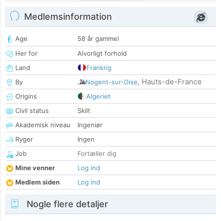
Medlemsinformation
Age
58 år gammel
Her for
Alvorligt forhold
Land
Frankrig
Hauts-de-France
By
Nogent-sur-Oise
,
Origins
Algeriet
Civil status
Skilt
Akademisk niveau
Ingeniør
Ryger
Ingen
Job
Fortæller dig
Mine venner
Log ind
Medlem siden
Log ind
Nogle flere detaljer