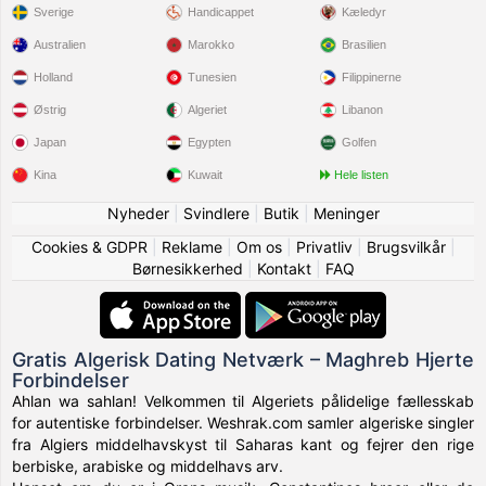
Sverige
Handicappet
Kæledyr
Australien
Marokko
Brasilien
Holland
Tunesien
Filippinerne
Østrig
Algeriet
Libanon
Japan
Egypten
Golfen
Kina
Kuwait
Hele listen
Nyheder
|
Svindlere
|
Butik
|
Meninger
Cookies & GDPR
|
Reklame
|
Om os
|
Privatliv
|
Brugsvilkår
|
Børnesikkerhed
|
Kontakt
|
FAQ
Gratis Algerisk Dating Netværk – Maghreb Hjerte
Forbindelser
Ahlan wa sahlan! Velkommen til Algeriets pålidelige fællesskab
for autentiske forbindelser. Weshrak.com samler algeriske singler
fra Algiers middelhavskyst til Saharas kant og fejrer den rige
berbiske, arabiske og middelhavs arv.