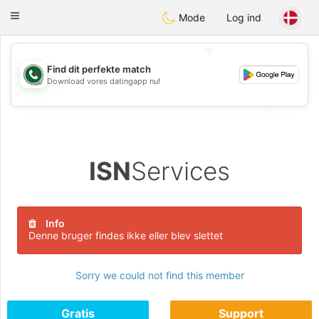
Weshrak
Toggle
Mode
Log ind
navigation
💖
Find dit perfekte match
Download vores datingapp nu!
💖
💕
💕
ISN
Services
Info
Denne bruger findes ikke eller blev slettet
Sorry we could not find this member
Gratis
Support