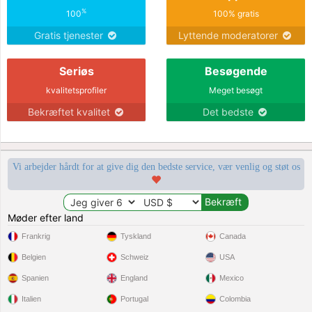
%
100
100% gratis
Gratis tjenester
Lyttende moderatorer
Seriøs
Besøgende
kvalitetsprofiler
Meget besøgt
Bekræftet kvalitet
Det bedste
Vi arbejder hårdt for at give dig den bedste service, vær venlig og støt os
Møder efter land
Frankrig
Tyskland
Canada
Belgien
Schweiz
USA
Spanien
England
Mexico
Italien
Portugal
Colombia