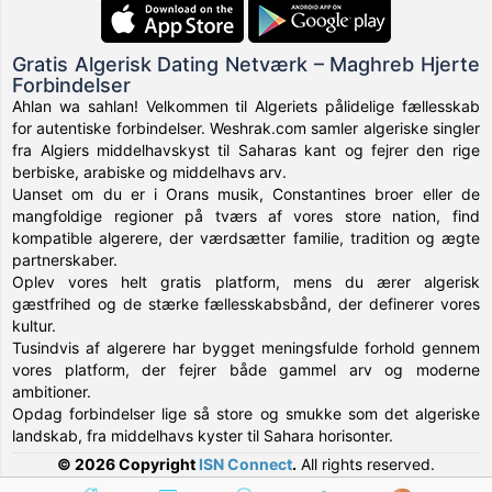
Gratis Algerisk Dating Netværk – Maghreb Hjerte
Forbindelser
Ahlan wa sahlan! Velkommen til Algeriets pålidelige fællesskab
for autentiske forbindelser. Weshrak.com samler algeriske singler
fra Algiers middelhavskyst til Saharas kant og fejrer den rige
berbiske, arabiske og middelhavs arv.
Uanset om du er i Orans musik, Constantines broer eller de
mangfoldige regioner på tværs af vores store nation, find
kompatible algerere, der værdsætter familie, tradition og ægte
partnerskaber.
Oplev vores helt gratis platform, mens du ærer algerisk
gæstfrihed og de stærke fællesskabsbånd, der definerer vores
kultur.
Tusindvis af algerere har bygget meningsfulde forhold gennem
vores platform, der fejrer både gammel arv og moderne
ambitioner.
Opdag forbindelser lige så store og smukke som det algeriske
landskab, fra middelhavs kyster til Sahara horisonter.
© 2026 Copyright
ISN Connect
.
All rights reserved.