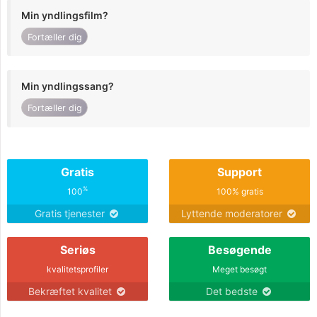
Min yndlingsfilm?
Fortæller dig
Min yndlingssang?
Fortæller dig
Gratis
Support
%
100
100% gratis
Gratis tjenester
Lyttende moderatorer
Seriøs
Besøgende
kvalitetsprofiler
Meget besøgt
Bekræftet kvalitet
Det bedste