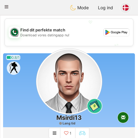
Weshrak
Toggle
Mode
Log ind
navigation
💖
Find dit perfekte match
💖
Download vores datingapp nu!
💕
💕
0.8/1
0
Msirdi13
Lang tid
1