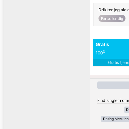
Drikker jeg alc 
Fortæller dig
Gratis
%
100
Gratis tjen
Find singler i o
D
Dating Meckle