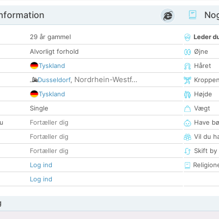
nformation
Nogl
29 år gammel
Leder du
Alvorligt forhold
Øjne
Tyskland
Håret
Nordrhein-Westf...
Dusseldorf
,
Kroppe
Tyskland
Højde
Single
Vægt
u
Fortæller dig
Have bø
Fortæller dig
Vil du h
Fortæller dig
Skift by
Log ind
Religion
Log ind
g