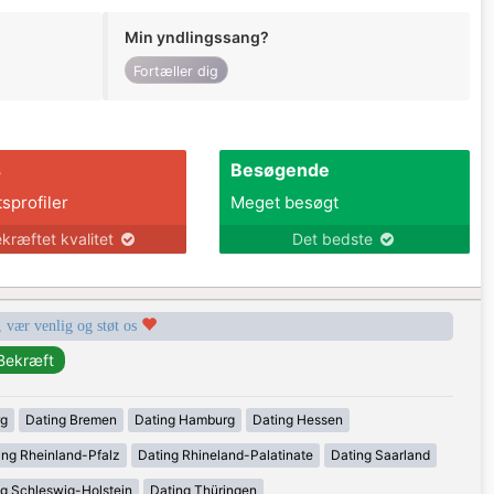
Min yndlingssang?
Fortæller dig
s
Besøgende
tsprofiler
Meget besøgt
kræftet kvalitet
Det bedste
, vær venlig og støt os
rg
Dating Bremen
Dating Hamburg
Dating Hessen
ing Rheinland-Pfalz
Dating Rhineland-Palatinate
Dating Saarland
g Schleswig-Holstein
Dating Thüringen