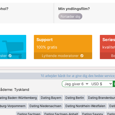
ohol?
Min yndlingsfilm?
Fortæller dig
Support
Seriø
100% gratis
kvalite
ester
Lyttende moderatorer
Be
Vi arbejder hårdt for at give dig den bedste service
mråderne: Tyskland
ating Baden-Württemberg
Dating Bayern
Dating Berlin
Dating Brandenbu
nburg-Vorpommern
Dating Niedersachsen
Dating Nordrhein-Westfalen
Dat
Dating Sachsen
Dating Sachsen-Anhalt
Dating Saxony
Datin