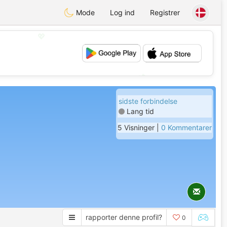
Mode
Log ind
Registrer
💖
💕
sidste forbindelse
Lang tid
5 Visninger |
0 Kommentarer
rapporter denne profil?
0