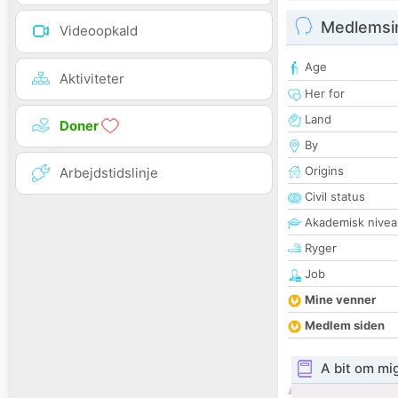
Medlemsi
Videoopkald
Age
Aktiviteter
Her for
Land
Doner
By
Origins
Arbejdstidslinje
Civil status
Akademisk nivea
Ryger
Job
Mine venner
Medlem siden
A bit om mi