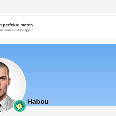
it perfekte match
💖
d vores datingapp nu!
💕
Habou
0