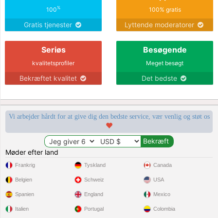
%
100
100% gratis
Gratis tjenester
Lyttende moderatorer
Seriøs
Besøgende
kvalitetsprofiler
Meget besøgt
Bekræftet kvalitet
Det bedste
Vi arbejder hårdt for at give dig den bedste service, vær venlig og støt os
Møder efter land
Frankrig
Tyskland
Canada
Belgien
Schweiz
USA
Spanien
England
Mexico
Italien
Portugal
Colombia