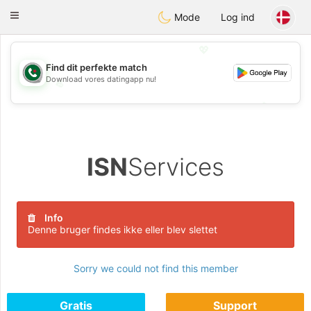
Weshrak
Toggle
Mode
Log ind
navigation
💖
Find dit perfekte match
Download vores datingapp nu!
💖
💕
💕
ISN
Services
Info
Denne bruger findes ikke eller blev slettet
Sorry we could not find this member
Gratis
Support