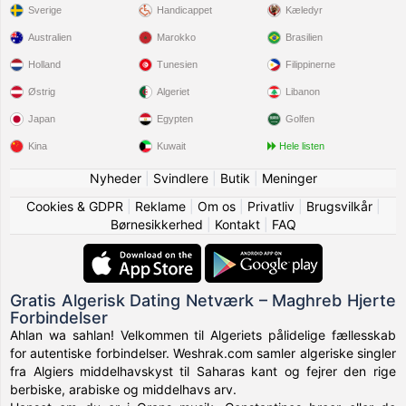
Sverige
Handicappet
Kæledyr
Australien
Marokko
Brasilien
Holland
Tunesien
Filippinerne
Østrig
Algeriet
Libanon
Japan
Egypten
Golfen
Kina
Kuwait
Hele listen
Nyheder
|
Svindlere
|
Butik
|
Meninger
Cookies & GDPR
|
Reklame
|
Om os
|
Privatliv
|
Brugsvilkår
|
Børnesikkerhed
|
Kontakt
|
FAQ
Gratis Algerisk Dating Netværk – Maghreb Hjerte
Forbindelser
Ahlan wa sahlan! Velkommen til Algeriets pålidelige fællesskab
for autentiske forbindelser. Weshrak.com samler algeriske singler
fra Algiers middelhavskyst til Saharas kant og fejrer den rige
berbiske, arabiske og middelhavs arv.