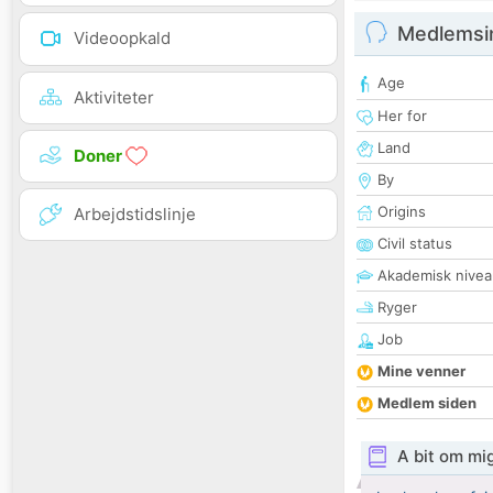
Medlemsi
Videoopkald
Age
Aktiviteter
Her for
Land
Doner
By
Origins
Arbejdstidslinje
Civil status
Akademisk nivea
Ryger
Job
Mine venner
Medlem siden
A bit om mi