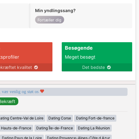
Min yndlingssang?
Fortæller dig
s
Besøgende
tsprofiler
Meget besøgt
kræftet kvalitet
Det bedste
, vær venlig og støt os
ating Centre-Val de Loire
Dating Corse
Dating Fort-de-france
g Hauts-de-France
Dating Île-de-France
Dating La Réunion
Dating Pays de la Loire
Dating Provence-Alpes-Côte d Azur