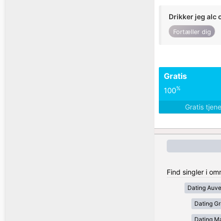
Drikker jeg alc 
Fortæller dig
Gratis
%
100
Gratis tjen
Find singler i om
Dating Auv
Dating Gr
Dating Ma