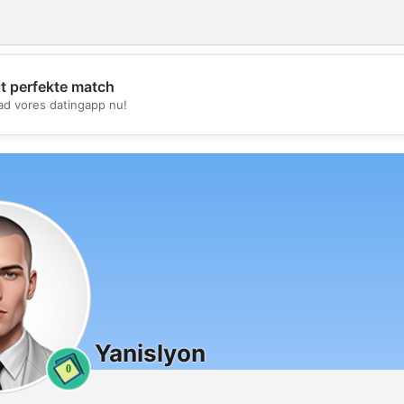
it perfekte match
💖
d vores datingapp nu!
💕
Yanislyon
0