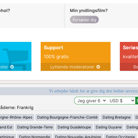
ohol?
Min yndlingsfilm?
Fortæller dig
Support
Seriø
100% gratis
kvalite
ester
Lyttende moderatorer
Be
Vi arbejder hårdt for at give dig den bedste service
råderne: Frankrig
ergne-Rhône-Alpes
Dating Bourgogne-Franche-Comté
Dating Bretagne
D
and Est
Dating Grande-Terre
Dating Guadeloupe
Dating Guyane
Datin
rtinique
Dating Normandie
Dating Nouvelle-Aquitaine
Dating Occitanie