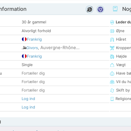
nformation
Nogl
30 år gammel
Leder du
Alvorligt forhold
Øjne
Frankrig
Håret
Auvergne-Rhône...
Givors
,
Kroppe
Frankrig
Højde
Single
Vægt
u
Fortæller dig
Have bø
Fortæller dig
Vil du h
Fortæller dig
Skift by
Log ind
Religion
Log ind
g