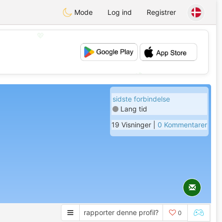
Mode
Log ind
Registrer
💖
💕
sidste forbindelse
Lang tid
19 Visninger |
0 Kommentarer
rapporter denne profil?
0