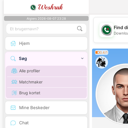
Weshrak
Algiers 2026-08-07 23:28
Find d
Downloa
Hjem
0.4/1
Søg
Alle profiler
Matchmaker
Brug kortet
Mine Beskeder
Chat