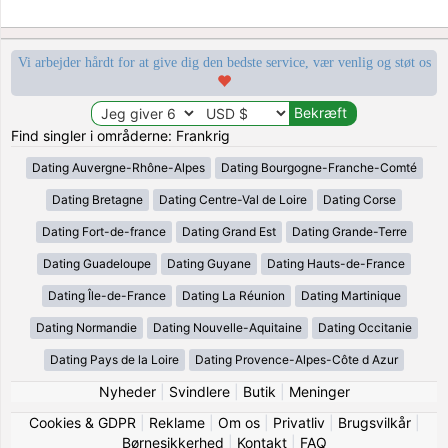
Vi arbejder hårdt for at give dig den bedste service, vær venlig og støt os
Find singler i områderne: Frankrig
Dating Auvergne-Rhône-Alpes
Dating Bourgogne-Franche-Comté
Dating Bretagne
Dating Centre-Val de Loire
Dating Corse
Dating Fort-de-france
Dating Grand Est
Dating Grande-Terre
Dating Guadeloupe
Dating Guyane
Dating Hauts-de-France
Dating Île-de-France
Dating La Réunion
Dating Martinique
Dating Normandie
Dating Nouvelle-Aquitaine
Dating Occitanie
Dating Pays de la Loire
Dating Provence-Alpes-Côte d Azur
Nyheder
|
Svindlere
|
Butik
|
Meninger
Cookies & GDPR
|
Reklame
|
Om os
|
Privatliv
|
Brugsvilkår
|
Børnesikkerhed
|
Kontakt
|
FAQ