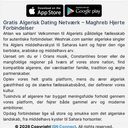
Gratis Algerisk Dating Netværk – Maghreb Hjerte
Forbindelser
Ahlan wa sahlan! Velkommen til Algeriets pålidelige fællesskab
for autentiske forbindelser. Weshrak.com samler algeriske singler
fra Algiers middelhavskyst til Saharas kant og fejrer den rige
berbiske, arabiske og middelhavs arv.
Uanset om du er i Orans musik, Constantines broer eller de
mangfoldige regioner på tværs af vores store nation, find
kompatible algerere, der værdsætter familie, tradition og ægte
partnerskaber.
Oplev vores helt gratis platform, mens du ærer algerisk
gæstfrihed og de stærke fællesskabsbånd, der definerer vores
kultur.
Tusindvis af algerere har bygget meningsfulde forhold gennem
vores platform, der fejrer både gammel arv og moderne
ambitioner.
Opdag forbindelser lige så store og smukke som det algeriske
landskab, fra middelhavs kyster til Sahara horisonter.
© 2026 Copyright
ISN Connect
.
All rights reserved.