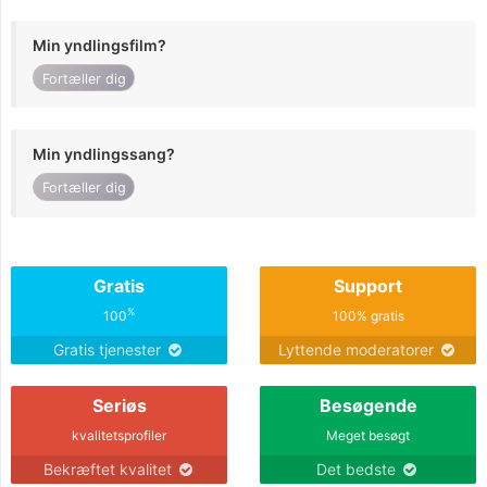
Min yndlingsfilm?
Fortæller dig
Min yndlingssang?
Fortæller dig
Gratis
Support
%
100
100% gratis
Gratis tjenester
Lyttende moderatorer
Seriøs
Besøgende
kvalitetsprofiler
Meget besøgt
Bekræftet kvalitet
Det bedste