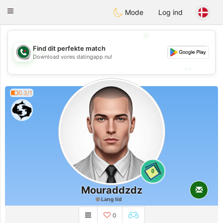
Weshrak
Toggle
Mode
Log ind
navigation
💖
Find dit perfekte match
💖
Download vores datingapp nu!
💕
💕
0.3/1
0
Mouraddzdz
Lang tid
0