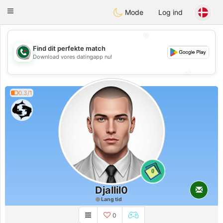
Weshrak
Toggle
Mode
Log ind
navigation
💖
Find dit perfekte match
💖
Download vores datingapp nu!
💕
💕
0.3/1
0
Djallil0
Lang tid
0