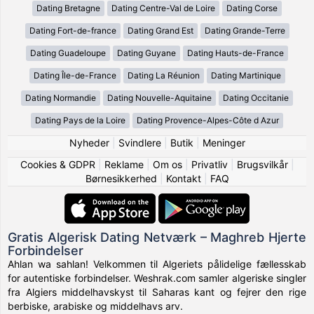
Dating Bretagne
Dating Centre-Val de Loire
Dating Corse
Dating Fort-de-france
Dating Grand Est
Dating Grande-Terre
Dating Guadeloupe
Dating Guyane
Dating Hauts-de-France
Dating Île-de-France
Dating La Réunion
Dating Martinique
Dating Normandie
Dating Nouvelle-Aquitaine
Dating Occitanie
Dating Pays de la Loire
Dating Provence-Alpes-Côte d Azur
Nyheder
|
Svindlere
|
Butik
|
Meninger
Cookies & GDPR
|
Reklame
|
Om os
|
Privatliv
|
Brugsvilkår
|
Børnesikkerhed
|
Kontakt
|
FAQ
Gratis Algerisk Dating Netværk – Maghreb Hjerte
Forbindelser
Ahlan wa sahlan! Velkommen til Algeriets pålidelige fællesskab
for autentiske forbindelser. Weshrak.com samler algeriske singler
fra Algiers middelhavskyst til Saharas kant og fejrer den rige
berbiske, arabiske og middelhavs arv.