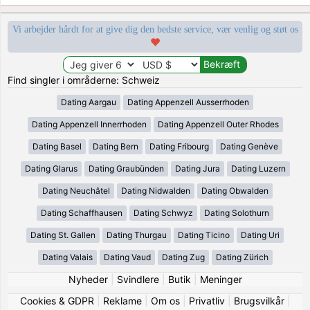
Vi arbejder hårdt for at give dig den bedste service, vær venlig og støt os
Find singler i områderne: Schweiz
Dating Aargau
Dating Appenzell Ausserrhoden
Dating Appenzell Innerrhoden
Dating Appenzell Outer Rhodes
Dating Basel
Dating Bern
Dating Fribourg
Dating Genève
Dating Glarus
Dating Graubünden
Dating Jura
Dating Luzern
Dating Neuchâtel
Dating Nidwalden
Dating Obwalden
Dating Schaffhausen
Dating Schwyz
Dating Solothurn
Dating St. Gallen
Dating Thurgau
Dating Ticino
Dating Uri
Dating Valais
Dating Vaud
Dating Zug
Dating Zürich
Nyheder
|
Svindlere
|
Butik
|
Meninger
Cookies & GDPR
|
Reklame
|
Om os
|
Privatliv
|
Brugsvilkår
|