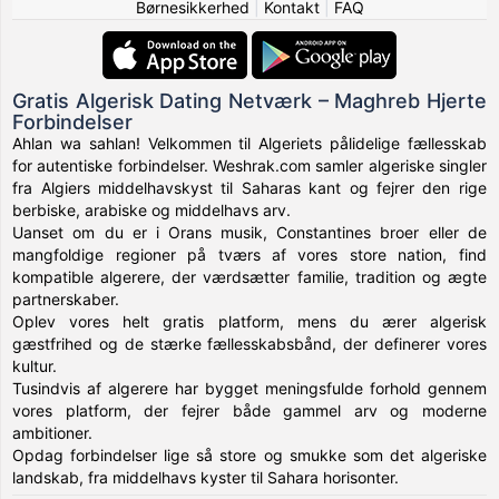
Børnesikkerhed
|
Kontakt
|
FAQ
Gratis Algerisk Dating Netværk – Maghreb Hjerte
Forbindelser
Ahlan wa sahlan! Velkommen til Algeriets pålidelige fællesskab
for autentiske forbindelser. Weshrak.com samler algeriske singler
fra Algiers middelhavskyst til Saharas kant og fejrer den rige
berbiske, arabiske og middelhavs arv.
Uanset om du er i Orans musik, Constantines broer eller de
mangfoldige regioner på tværs af vores store nation, find
kompatible algerere, der værdsætter familie, tradition og ægte
partnerskaber.
Oplev vores helt gratis platform, mens du ærer algerisk
gæstfrihed og de stærke fællesskabsbånd, der definerer vores
kultur.
Tusindvis af algerere har bygget meningsfulde forhold gennem
vores platform, der fejrer både gammel arv og moderne
ambitioner.
Opdag forbindelser lige så store og smukke som det algeriske
landskab, fra middelhavs kyster til Sahara horisonter.