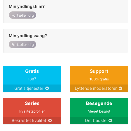
Min yndlingsfilm?
Fortæller dig
Min yndlingssang?
Fortæller dig
Gratis
Support
%
100
100% gratis
Gratis tjenester
Lyttende moderatorer
Seriøs
Besøgende
kvalitetsprofiler
Meget besøgt
Bekræftet kvalitet
Det bedste