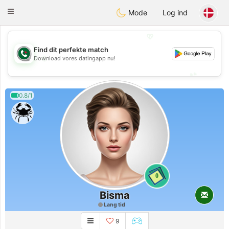
Weshrak
Toggle
Mode
Log ind
navigation
💖
Find dit perfekte match
💖
Download vores datingapp nu!
💕
💕
0.8/1
0
Bisma
Lang tid
9