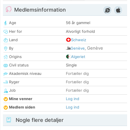
Medlemsinformation
Age
56 år gammel
Her for
Alvorligt forhold
Land
Schweiz
Genève
By
Genève
,
Origins
Algeriet
Civil status
Single
Akademisk niveau
Fortæller dig
Ryger
Fortæller dig
Job
Fortæller dig
Mine venner
Log ind
Medlem siden
Log ind
Nogle flere detaljer